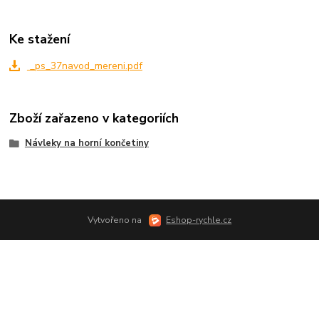
Ke stažení
_ps_37navod_mereni.pdf
Zboží zařazeno v kategoriích
Návleky na horní končetiny
Vytvořeno na
Eshop-rychle.cz