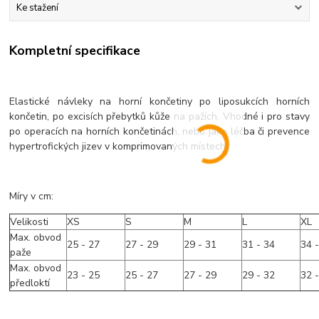
Ke stažení
Kompletní specifikace
Elastické návleky na horní končetiny po liposukcích horních
končetin, po excisích přebytků kůže na pažích. Vhodné i pro stavy
po operacích na horních končetinách, nebo jako léčba či prevence
hypertrofických jizev v komprimovaných místech.
Míry v cm:
Velikosti
XS
S
M
L
XL
Max. obvod
25 - 27
27 - 29
29 - 31
31 - 34
34 
paže
Max. obvod
23 - 25
25 - 27
27 - 29
29 - 32
32 
předloktí