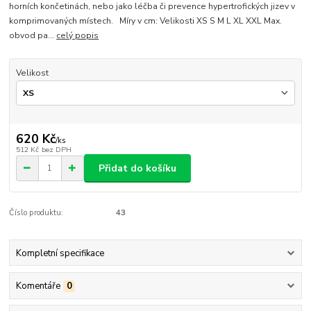
horních končetinách, nebo jako léčba či prevence hypertrofických jizev v
komprimovaných místech. Míry v cm: Velikosti XS S M L XL XXL Max.
obvod pa...
celý popis
Velikost
620 Kč
/
ks
512 Kč
bez DPH
Přidat do košíku
Číslo produktu:
43
Kompletní specifikace
Komentáře
0