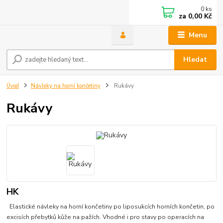
0
ks
za
0,00 Kč
Menu
Hledat
Úvod
Návleky na horní končetiny
Rukávy
Rukávy
HK
Elastické návleky na horní končetiny po liposukcích horních končetin, po
excisích přebytků kůže na pažích. Vhodné i pro stavy po operacích na