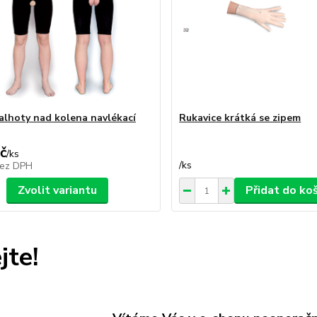
alhoty nad kolena navlékací
Rukavice krátká se zipem
č
/
ks
/
ks
ez DPH
Zvolit variantu
Přidat do ko
jte!