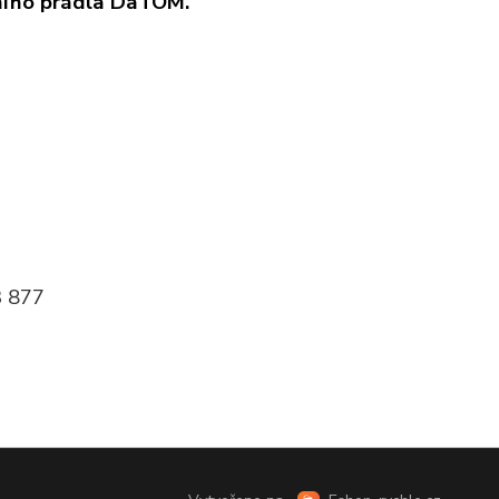
ního prádla DaTOM.
 303 877