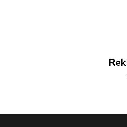
Rek
Při re