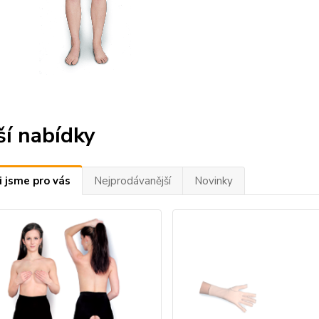
ší nabídky
i jsme pro vás
Nejprodávanější
Novinky