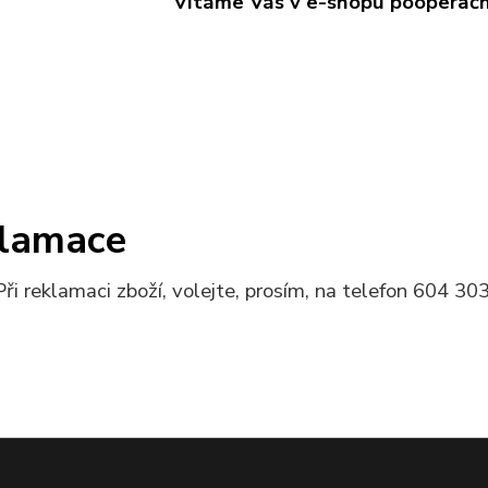
Vítáme Vás v e-shopu pooperač
lamace
klamaci zboží, volejte, prosím, na telefon 604