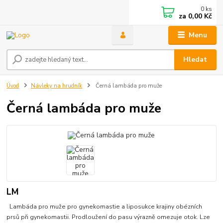
0
ks
za
0,00 Kč
Menu
Hledat
Úvod
Návleky na hrudník
Černá lambáda pro muže
Černá lambáda pro muže
LM
Lambáda pro muže pro gynekomastie a liposukce krajiny obézních
prsů při gynekomastii. Prodloužení do pasu výrazně omezuje otok. Lze