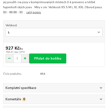
jej použít i na jizvy v komprimovaných místech či k prevenci a léčbě
hypertrofi ckých jizev. Míry v cm: Velikosti XS S M L XL XXL Obvod pasu
83 - 88 88 - 93 ...
celý popis
Velikost
927 Kč
/
ks
766 Kč
bez DPH
Přidat do košíku
Číslo produktu:
654
Kompletní specifikace
Komentáře
0