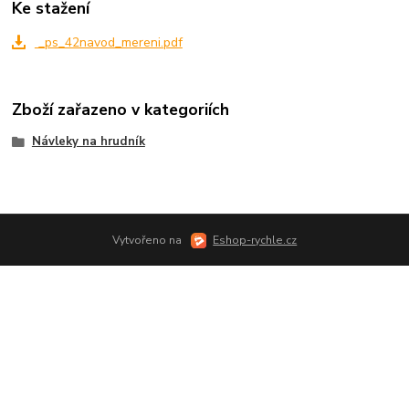
Ke stažení
_ps_42navod_mereni.pdf
Zboží zařazeno v kategoriích
Návleky na hrudník
Vytvořeno na
Eshop-rychle.cz