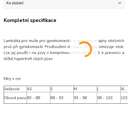
Ke stažení
Kompletní specifikace
Lambáda pro muže pro gynekomastie a liposukce krajiny obézních
prsů při gynekomastii. Prodloužení do pasu výrazně omezuje otok.
Lze jej použít i na jizvy v komprimovaných místech či k prevenci a
léčbě hypertrofi ckých jizev.
Míry v cm:
Velikosti
XS
S
M
L
XL
Obvod pasu
83 - 88
88 - 93
93 - 98
98 - 103
103