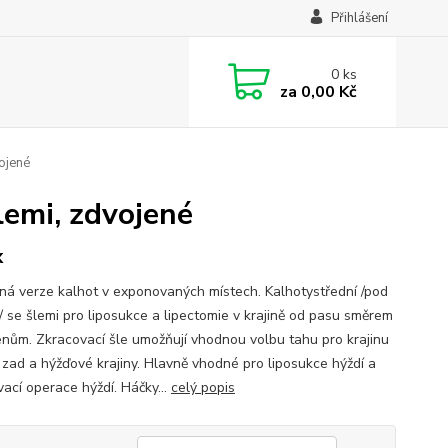
Přihlášení
0
ks
za
0,00 Kč
ojené
lemi, zdvojené
x
ná verze kalhot v exponovaných místech. Kalhotystřední /pod
/ se šlemi pro liposukce a lipectomie v krajině od pasu směrem
enům. Zkracovací šle umožňují vhodnou volbu tahu pro krajinu
, zad a hýžďové krajiny. Hlavně vhodné pro liposukce hýždí a
vací operace hýždí. Háčky...
celý popis