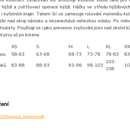
e hýždí a zvětšovací operace hýždí. Háčky ve středu hýžďových
e i kyčelních krajin. Tahem šlí se zamezuje rolování materiálu k
ůže nad okraj návleku a nezanechává nehezkou vrásku. Po mén
toalety. Používají se i jako prevence zvyšování jizev nad okolní ků
od prsy až po kolena.
m
XS
S
M
L
XL
XX
asu
58-63
63-68
68-73
73-78
78-83
83
103-
oků
83-88
88-93
93-98
98-103
10
108
žení
100navod_mereni.pdf