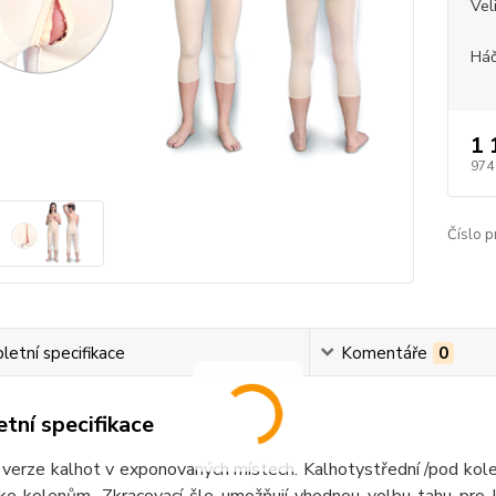
Vel
Háč
1 
974
Číslo p
etní specifikace
Komentáře
0
tní specifikace
verze kalhot v exponovaných místech. Kalhotystřední /pod kolen
e kolenům. Zkracovací šle umožňují vhodnou volbu tahu pro kr