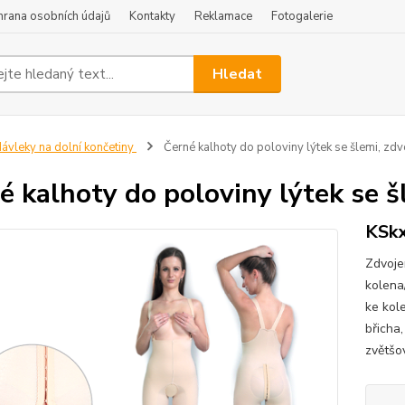
hrana osobních údajů
Kontakty
Reklamace
Fotogalerie
Hledat
ávleky na dolní končetiny
Černé kalhoty do poloviny lýtek se šlemi, zdv
é kalhoty do poloviny lýtek se š
KSk
Zdvoje
kolena
ke kol
břicha
zvětšo