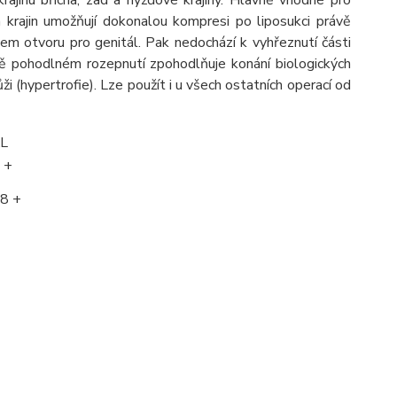
 krajin umožňují dokonalou kompresi po liposukci právě
olem otvoru pro genitál. Pak nedochází k vyhřeznutí části
ě pohodlném rozepnutí zpohodlňuje konání biologických
ži (hypertrofie). Lze použít i u všech ostatních operací od
L
 +
8 +