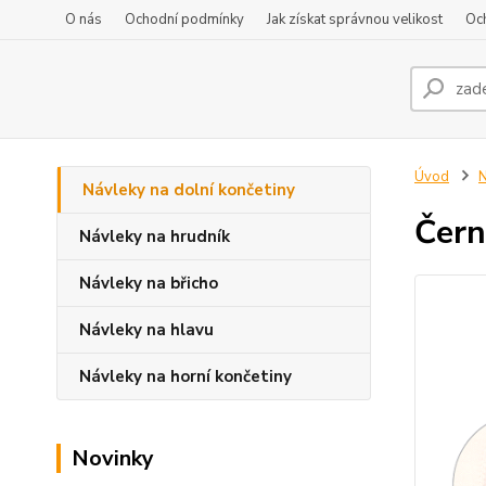
O nás
Ochodní podmínky
Jak získat správnou velikost
Oc
Úvod
N
Návleky na dolní končetiny
Čern
Návleky na hrudník
Návleky na břicho
Návleky na hlavu
Návleky na horní končetiny
Novinky