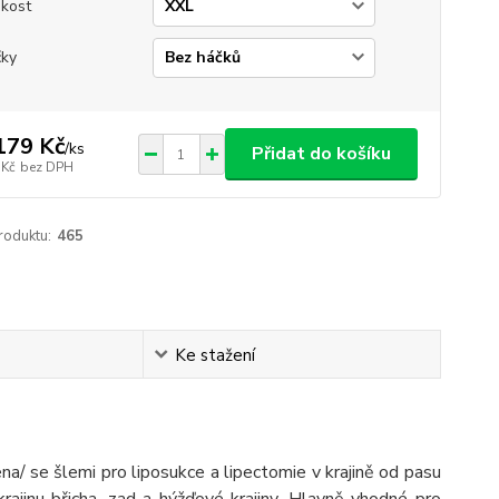
ikost
ky
179 Kč
/
ks
Přidat do košíku
 Kč
bez DPH
roduktu:
465
Ke stažení
a/ se šlemi pro liposukce a lipectomie v krajině od pasu
ajinu břicha, zad a hýžďové krajiny. Hlavně vhodné pro