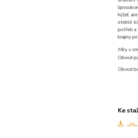
liposukc
hýždí, al
oteklé k
potřeb a 
krajiny p
Míry v c
Obvod p
Obvod b
Ke sta
_ps_