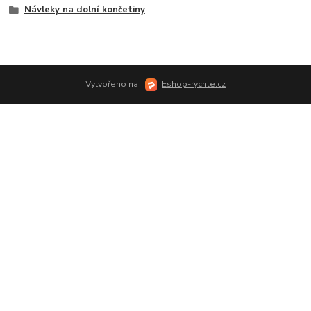
Návleky na dolní končetiny
Vytvořeno na
Eshop-rychle.cz