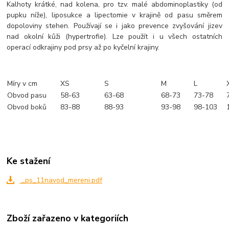
Kalhoty krátké, nad kolena, pro tzv. malé abdominoplastiky (od
pupku níže), liposukce a lipectomie v krajině od pasu směrem
dopoloviny stehen. Používají se i jako prevence zvyšování jizev
nad okolní kůži (hypertrofie). Lze použít i u všech ostatních
operací odkrajiny pod prsy až po kyčelní krajiny.
Míry v cm
XS
S
M
L
Obvod pasu
58-63
63-68
68-73
73-78
Obvod boků
83-88
88-93
93-98
98-103
Ke stažení
_ps_11navod_mereni.pdf
Zboží zařazeno v kategoriích