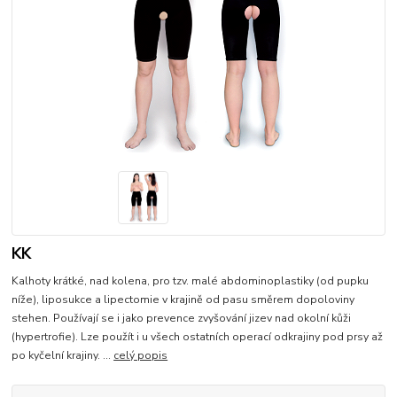
KK
Kalhoty krátké, nad kolena, pro tzv. malé abdominoplastiky (od pupku
níže), liposukce a lipectomie v krajině od pasu směrem dopoloviny
stehen. Používají se i jako prevence zvyšování jizev nad okolní kůži
(hypertrofie). Lze použít i u všech ostatních operací odkrajiny pod prsy až
po kyčelní krajiny. ...
celý popis