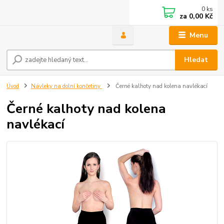
0
ks
za
0,00 Kč
Menu
Hledat
Úvod
Návleky na dolní končetiny
Černé kalhoty nad kolena navlékací
Černé kalhoty nad kolena
navlékací