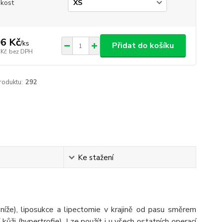
ikost
6 Kč
/
ks
Přidat do košíku
 Kč
bez DPH
roduktu:
292
Ke stažení
níže), liposukce a lipectomie v krajině od pasu směrem
kůži (hypertrofie). Lze použít i u všech ostatních operací