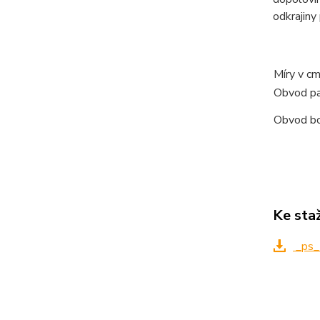
odkrajiny 
Míry v c
Obvod p
Obvod b
Ke sta
_ps_