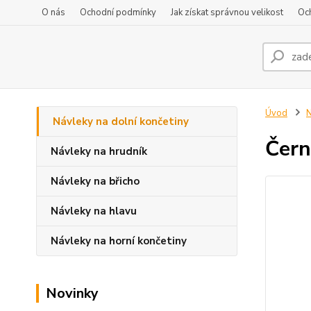
O nás
Ochodní podmínky
Jak získat správnou velikost
Oc
Úvod
N
Návleky na dolní končetiny
Čern
Návleky na hrudník
Návleky na břicho
Návleky na hlavu
Návleky na horní končetiny
Novinky