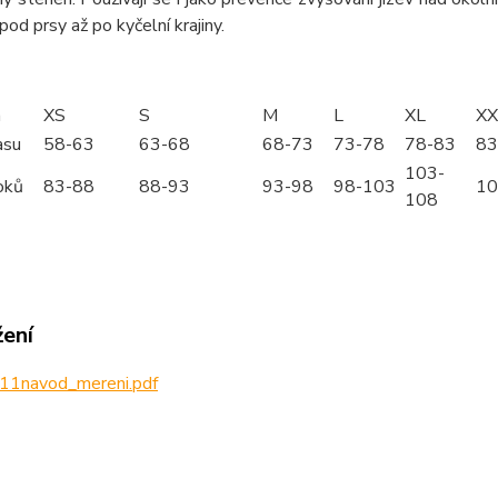
pod prsy až po kyčelní krajiny.
m
XS
S
M
L
XL
XX
asu
58-63
63-68
68-73
73-78
78-83
83
103-
oků
83-88
88-93
93-98
98-103
10
108
žení
11navod_mereni.pdf