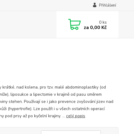
Přihlášení
0
ks
za
0,00 Kč
y krátké, nad kolena, pro tzv. malé abdominoplastiky (od
níže), liposukce a lipectomie v krajině od pasu směrem
viny stehen. Používají se i jako prevence zvyšování jizev nad
kůži (hypertrofie). Lze použít i u všech ostatních operací
ny pod prsy až po kyčelní krajiny. ...
celý popis