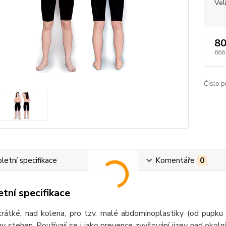
Vel
80
666
Číslo p
etní specifikace
Komentáře
0
tní specifikace
krátké, nad kolena, pro tzv. malé abdominoplastiky (od pupku 
y stehen. Používají se i jako prevence zvyšování jizev nad okolní 