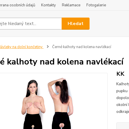
hrana osobních údajů
Kontakty
Reklamace
Fotogalerie
Hledat
ávleky na dolní končetiny
Černé kalhoty nad kolena navlékací
é kalhoty nad kolena navlékací
KK
Kalhot
pupku 
dopolo
okolní 
odkraji