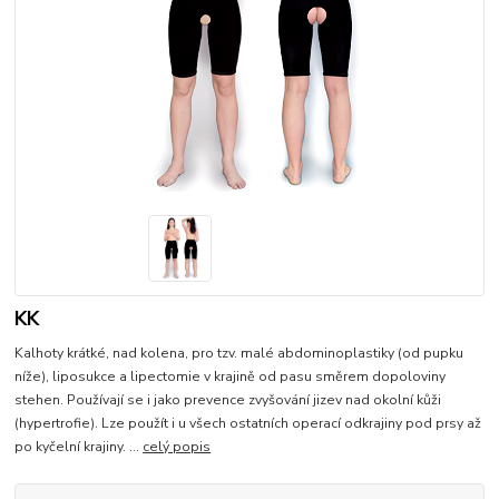
KK
Kalhoty krátké, nad kolena, pro tzv. malé abdominoplastiky (od pupku
níže), liposukce a lipectomie v krajině od pasu směrem dopoloviny
stehen. Používají se i jako prevence zvyšování jizev nad okolní kůži
(hypertrofie). Lze použít i u všech ostatních operací odkrajiny pod prsy až
po kyčelní krajiny. ...
celý popis