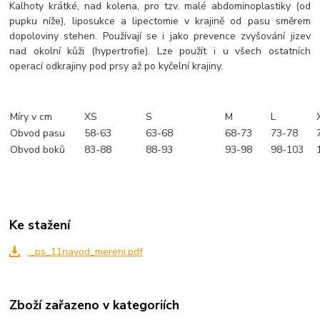
Kalhoty krátké, nad kolena, pro tzv. malé abdominoplastiky (od
pupku níže), liposukce a lipectomie v krajině od pasu směrem
dopoloviny stehen. Používají se i jako prevence zvyšování jizev
nad okolní kůži (hypertrofie). Lze použít i u všech ostatních
operací odkrajiny pod prsy až po kyčelní krajiny.
Míry v cm
XS
S
M
L
Obvod pasu
58-63
63-68
68-73
73-78
Obvod boků
83-88
88-93
93-98
98-103
Ke stažení
_ps_11navod_mereni.pdf
Zboží zařazeno v kategoriích