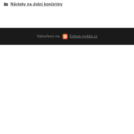
Návleky na dolní končetiny
Vytvořeno na
Eshop-rychle.cz