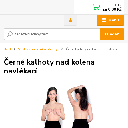
0
ks
za
0,00 Kč
Menu
Hledat
Úvod
Návleky na dolní končetiny
Černé kalhoty nad kolena navlékací
Černé kalhoty nad kolena
navlékací