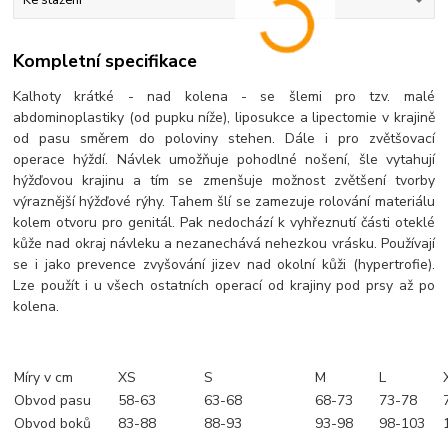
Ke stažení
Kompletní specifikace
Kalhoty krátké - nad kolena - se šlemi pro tzv. malé
abdominoplastiky (od pupku níže), liposukce a lipectomie v krajině
od pasu směrem do poloviny stehen. Dále i pro zvětšovací
operace hýždí. Návlek umožňuje pohodlné nošení, šle vytahují
hýžďovou krajinu a tím se zmenšuje možnost zvětšení tvorby
výraznější hýžďové rýhy. Tahem šlí se zamezuje rolování materiálu
kolem otvoru pro genitál. Pak nedochází k vyhřeznutí části oteklé
kůže nad okraj návleku a nezanechává nehezkou vrásku. Používají
se i jako prevence zvyšování jizev nad okolní kůži (hypertrofie).
Lze použít i u všech ostatních operací od krajiny pod prsy až po
kolena.
Míry v cm
XS
S
M
L
Obvod pasu
58-63
63-68
68-73
73-78
Obvod boků
83-88
88-93
93-98
98-103