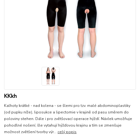
KKkh
Kalhoty krátké - nad kolena - se šlemi pro tzv. malé abdominoplastiky
(od pupku níže), liposukce a lipectomie v krajině od pasu směrem do
poloviny stehen. Dále i pro zvětšovací operace hýždí. Návlek umožňuje
pohodlné nošení, šle vytahují hýžďovou krajinu a tím se zmenšuje
možnost zvětšení tvorby výr...
celý popis