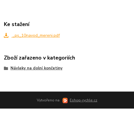
Ke stažení
_ps_10navod_mereni.pdf
Zboží zařazeno v kategoriích
Návleky na dolní končetiny
Vytvořeno na
Eshop-rychle.cz