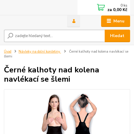
0
ks
za
0,00 Kč
Menu
Hledat
Úvod
Návleky na dolní končetiny
Černé kalhoty nad kolena navlékací se
šlemi
Černé kalhoty nad kolena
navlékací se šlemi