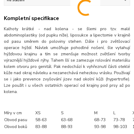
Ke stažení
Kompletní specifikace
Kalhoty krátké - nad kolena - se šlemi pro tzv. malé
abdominoplastiky (od pupku níže), liposukce a lipectomie v krajině
od pasu směrem do poloviny stehen. Dále i pro zvětšovací
operace hýždí. Návlek umožňuje pohodlné nošení, šle vytahují
hýžďovou krajinu a tím se zmenšuje možnost zvětšení tvorby
výraznější hýžďové rýhy. Tahem šlí se zamezuje rolování materiálu
kolem otvoru pro genitál. Pak nedochází k vyhřeznutí části oteklé
kůže nad okraj návleku a nezanechává nehezkou vrásku. Používají
se i jako prevence zvyšování jizev nad okolní kůži (hypertrofie).
Lze použít i u všech ostatních operací od krajiny pod prsy až po
kolena.
Míry v cm
XS
S
M
L
Obvod pasu
58-63
63-68
68-73
73-78
Obvod boků
83-88
88-93
93-98
98-103