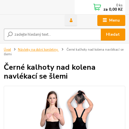
0
ks
za
0,00 Kč
Menu
Hledat
Úvod
Návleky na dolní končetiny
Černé kalhoty nad kolena navlékací se
šlemi
Černé kalhoty nad kolena
navlékací se šlemi