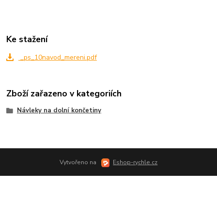
Ke stažení
_ps_10navod_mereni.pdf
Zboží zařazeno v kategoriích
Návleky na dolní končetiny
Vytvořeno na
Eshop-rychle.cz