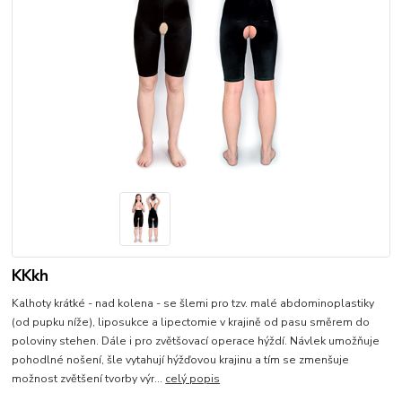
KKkh
Kalhoty krátké - nad kolena - se šlemi pro tzv. malé abdominoplastiky
(od pupku níže), liposukce a lipectomie v krajině od pasu směrem do
poloviny stehen. Dále i pro zvětšovací operace hýždí. Návlek umožňuje
pohodlné nošení, šle vytahují hýžďovou krajinu a tím se zmenšuje
možnost zvětšení tvorby výr...
celý popis