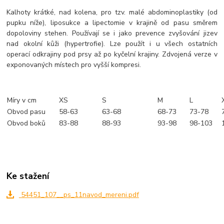
Kalhoty krátké, nad kolena, pro tzv. malé abdominoplastiky (od
pupku níže), liposukce a lipectomie v krajině od pasu směrem
dopoloviny stehen. Používají se i jako prevence zvyšování jizev
nad okolní kůži (hypertrofie). Lze použít i u všech ostatních
operací odkrajiny pod prsy až po kyčelní krajiny. Zdvojená verze v
exponovaných místech pro vyšší kompresi.
Míry v cm
XS
S
M
L
Obvod pasu
58-63
63-68
68-73
73-78
Obvod boků
83-88
88-93
93-98
98-103
Ke stažení
54451_107__ps_11navod_mereni.pdf