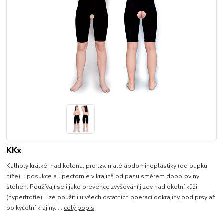
KKx
Kalhoty krátké, nad kolena, pro tzv. malé abdominoplastiky (od pupku
níže), liposukce a lipectomie v krajině od pasu směrem dopoloviny
stehen. Používají se i jako prevence zvyšování jizev nad okolní kůži
(hypertrofie). Lze použít i u všech ostatních operací odkrajiny pod prsy až
po kyčelní krajiny. ...
celý popis