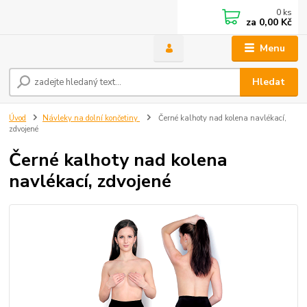
0
ks
za
0,00 Kč
Menu
Hledat
Úvod
Návleky na dolní končetiny
Černé kalhoty nad kolena navlékací,
zdvojené
Černé kalhoty nad kolena
navlékací, zdvojené