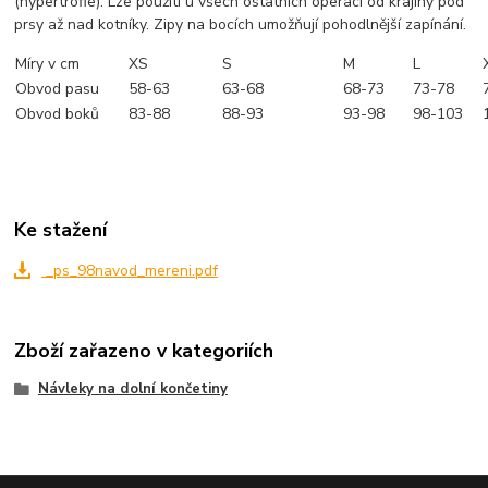
(hypertrofie). Lze použíti u všech ostatních operací od krajiny pod
prsy až nad kotníky. Zipy na bocích umožňují pohodlnější zapínání.
Míry v cm
XS
S
M
L
Obvod pasu
58-63
63-68
68-73
73-78
Obvod boků
83-88
88-93
93-98
98-103
Ke stažení
_ps_98navod_mereni.pdf
Zboží zařazeno v kategoriích
Návleky na dolní končetiny