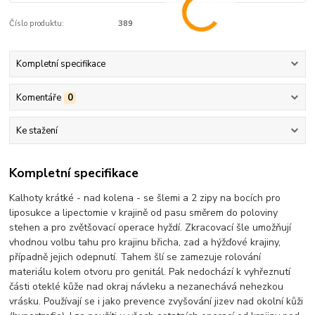
Číslo produktu:
389
Kompletní specifikace
Komentáře
0
Ke stažení
Kompletní specifikace
Kalhoty krátké - nad kolena - se šlemi a 2 zipy na bocích pro
liposukce a lipectomie v krajině od pasu směrem do poloviny
stehen a pro zvětšovací operace hyždí. Zkracovací šle umožňují
vhodnou volbu tahu pro krajinu břicha, zad a hýžďové krajiny,
případně jejich odepnutí. Tahem šlí se zamezuje rolování
materiálu kolem otvoru pro genitál. Pak nedochází k vyhřeznutí
části oteklé kůže nad okraj návleku a nezanechává nehezkou
vrásku. Používají se i jako prevence zvyšování jizev nad okolní kůži