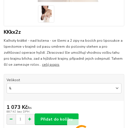
KKkx2z
Kalhoty krátké - nad kolena - se šlemi a 2 zipy na bocích pro liposukce a
lipectomie v krajině od pasu směrem do poloviny stehen a pro
zvětšovací operace hyždí. Zkracovací šle umožňují vhodnou volbu tahu
pro krajinu břicha, zad a hýžďové krajiny, případně jejich odepnutí. Tahem
šlí se zamezuje rolov...
celý popis
Velikost
1 073 Kč
/
ks
887 Kč
bez DPH
Přidat do košíku