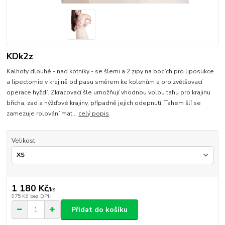
KDk2z
Kalhoty dlouhé - nad kotníky - se šlemi a 2 zipy na bocích pro liposukce
a lipectomie v krajině od pasu směrem ke kolenům a pro zvětšovací
operace hyždí. Zkracovací šle umožňují vhodnou volbu tahu pro krajinu
břicha, zad a hýžďové krajiny, případně jejich odepnutí. Tahem šlí se
zamezuje rolování mat...
celý popis
Velikost
1 180 Kč
/
ks
975 Kč
bez DPH
Přidat do košíku