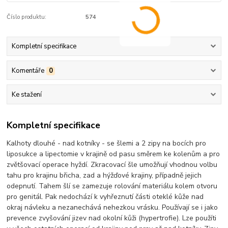
Číslo produktu:
574
Kompletní specifikace
Komentáře
0
Ke stažení
Kompletní specifikace
Kalhoty dlouhé - nad kotníky - se šlemi a 2 zipy na bocích pro
liposukce a lipectomie v krajině od pasu směrem ke kolenům a pro
zvětšovací operace hyždí. Zkracovací šle umožňují vhodnou volbu
tahu pro krajinu břicha, zad a hýžďové krajiny, případně jejich
odepnutí. Tahem šlí se zamezuje rolování materiálu kolem otvoru
pro genitál. Pak nedochází k vyhřeznutí části oteklé kůže nad
okraj návleku a nezanechává nehezkou vrásku. Používají se i jako
prevence zvyšování jizev nad okolní kůži (hypertrofie). Lze použíti