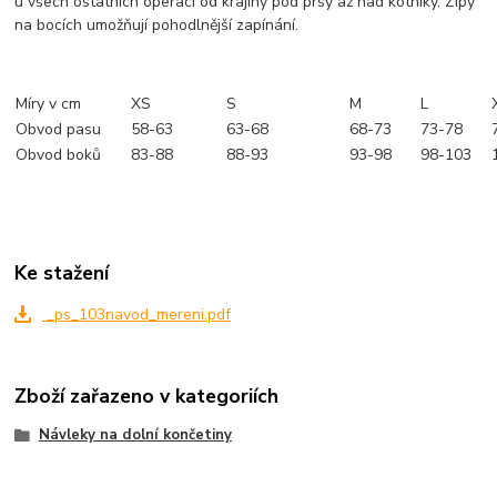
u všech ostatních operací od krajiny pod prsy až nad kotníky. Zipy
na bocích umožňují pohodlnější zapínání.
Míry v cm
XS
S
M
L
Obvod pasu
58-63
63-68
68-73
73-78
Obvod boků
83-88
88-93
93-98
98-103
Ke stažení
_ps_103navod_mereni.pdf
Zboží zařazeno v kategoriích
Návleky na dolní končetiny