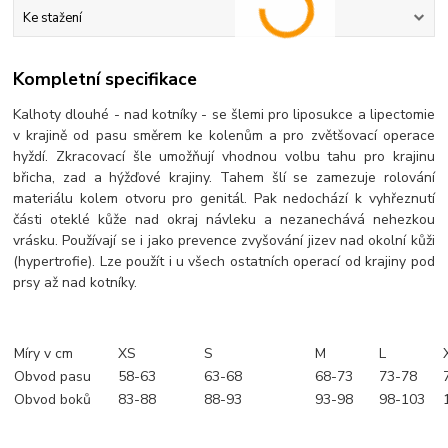
Ke stažení
Kompletní specifikace
Kalhoty dlouhé - nad kotníky - se šlemi pro liposukce a lipectomie
v krajině od pasu směrem ke kolenům a pro zvětšovací operace
hyždí. Zkracovací šle umožňují vhodnou volbu tahu pro krajinu
břicha, zad a hýžďové krajiny. Tahem šlí se zamezuje rolování
materiálu kolem otvoru pro genitál. Pak nedochází k vyhřeznutí
části oteklé kůže nad okraj návleku a nezanechává nehezkou
vrásku. Používají se i jako prevence zvyšování jizev nad okolní kůži
(hypertrofie). Lze použít i u všech ostatních operací od krajiny pod
prsy až nad kotníky.
Míry v cm
XS
S
M
L
Obvod pasu
58-63
63-68
68-73
73-78
Obvod boků
83-88
88-93
93-98
98-103