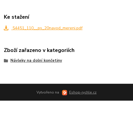
Ke stažení
54451_110__ps_20navod_mereni.pdf
Zboží zařazeno v kategoriích
Návleky na dolní končetiny
Vytvořeno na
Eshop-rychle.cz