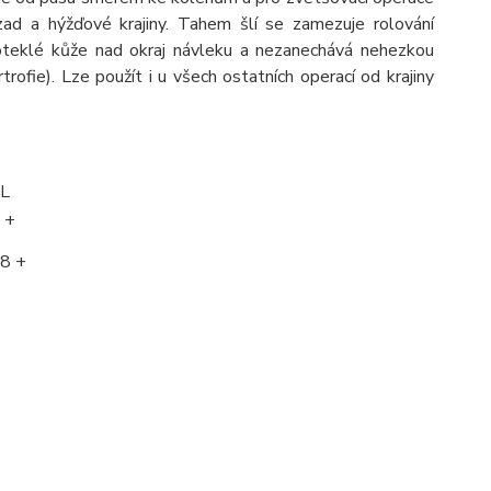
 zad a hýžďové krajiny. Tahem šlí se zamezuje rolování
 oteklé kůže nad okraj návleku a nezanechává nehezkou
trofie). Lze použít i u všech ostatních operací od krajiny
L
 +
8 +