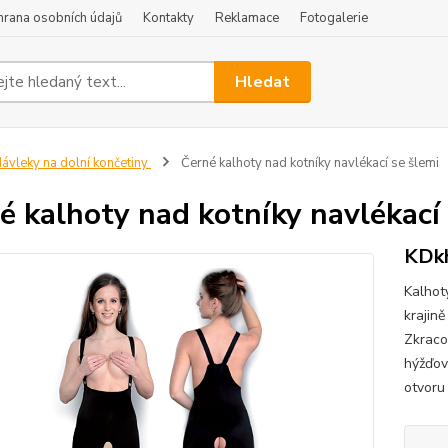
hrana osobních údajů
Kontakty
Reklamace
Fotogalerie
Hledat
ávleky na dolní končetiny
Černé kalhoty nad kotníky navlékací se šlemi
é kalhoty nad kotníky navlékací 
KDk
Kalhot
krajin
Zkraco
hýžďov
otvoru