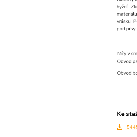
hyždí. Z
materiál
vrásku. P
pod prsy 
Míry v c
Obvod p
Obvod b
Ke sta
5445