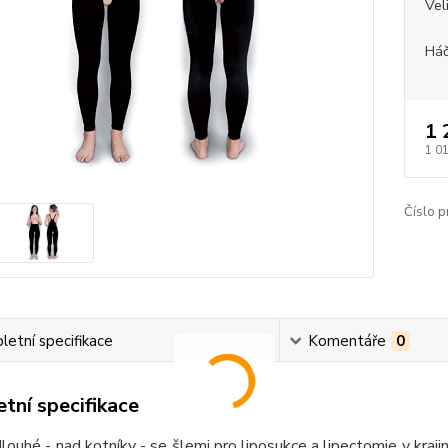
Vel
Háč
1 
1 0
Číslo p
etní specifikace
Komentáře
0
tní specifikace
louhé - nad kotníky - se šlemi pro liposukce a lipectomie v kr