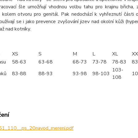
kracovací šle umožňují vhodnou volbu tahu pro krajinu břicha,
u kolem otvoru pro genitál. Pak nedochází k vyhřeznutí části
oužívají se i jako prevence zvyšování jizev nad okolní kůži (hyper
až nad kotníky.
m
XS
S
M
L
XL
XX
asu
58-63
63-68
68-73
73-78
78-83
83
103-
oků
83-88
88-93
93-98
98-103
10
108
žení
1_110__ps_20navod_mereni.pdf