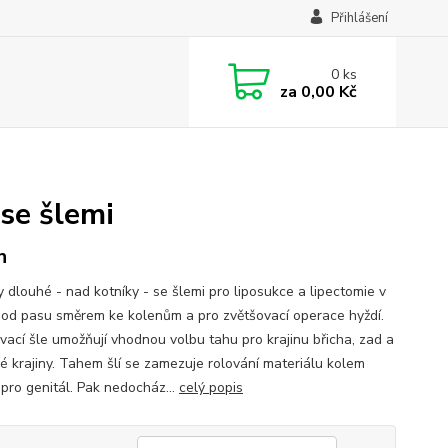
Přihlášení
0
ks
za
0,00 Kč
se šlemi
h
y dlouhé - nad kotníky - se šlemi pro liposukce a lipectomie v
ě od pasu směrem ke kolenům a pro zvětšovací operace hyždí.
vací šle umožňují vhodnou volbu tahu pro krajinu břicha, zad a
é krajiny. Tahem šlí se zamezuje rolování materiálu kolem
 pro genitál. Pak nedocház...
celý popis