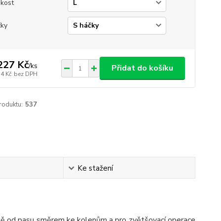
ikost
ky
227 Kč
/
ks
Přidat do košíku
14 Kč
bez DPH
roduktu:
537
Ke stažení
ajině od pasu směrem ke kolenům a pro zvětšovací operace