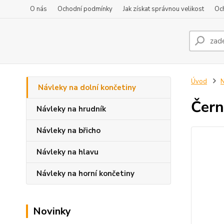
O nás
Ochodní podmínky
Jak získat správnou velikost
Oc
Úvod
N
Návleky na dolní končetiny
Čern
Návleky na hrudník
Návleky na břicho
Návleky na hlavu
Návleky na horní končetiny
Novinky