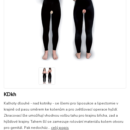
KDkh
Kalhoty dlouhé - nad kotníky - se šlemi pro liposukce a lipectomie v
krajině od pasu směrem ke kolenům a pro zvětšovací operace hyždí.
Zkracovací šle umožňují vhodnou volbu tahu pro krajinu břicha, zad a
hýžďové krajiny. Tahem šlí se zamezuje rolování materiálu kolem otvoru
pro genitál. Pak nedocház...
celý popis