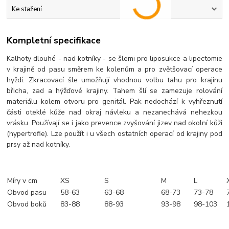
Ke stažení
Kompletní specifikace
Kalhoty dlouhé - nad kotníky - se šlemi pro liposukce a lipectomie
v krajině od pasu směrem ke kolenům a pro zvětšovací operace
hyždí. Zkracovací šle umožňují vhodnou volbu tahu pro krajinu
břicha, zad a hýžďové krajiny. Tahem šlí se zamezuje rolování
materiálu kolem otvoru pro genitál. Pak nedochází k vyhřeznutí
části oteklé kůže nad okraj návleku a nezanechává nehezkou
vrásku. Používají se i jako prevence zvyšování jizev nad okolní kůži
(hypertrofie). Lze použít i u všech ostatních operací od krajiny pod
prsy až nad kotníky.
Míry v cm
XS
S
M
L
Obvod pasu
58-63
63-68
68-73
73-78
Obvod boků
83-88
88-93
93-98
98-103