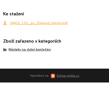
Ke stažení
54451_110__ps_20navod_mereni.pdf
Zboží zařazeno v kategoriích
Návleky na dolní končetiny
Vytvořeno na
Eshop-rychle.cz