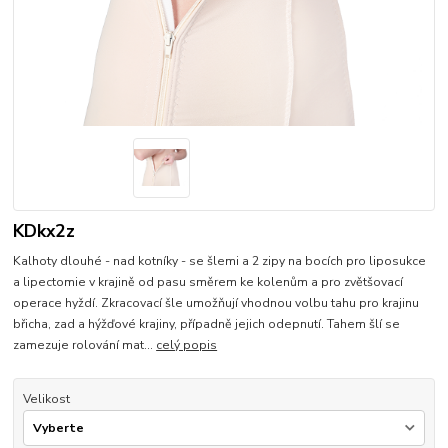
KDkx2z
Kalhoty dlouhé - nad kotníky - se šlemi a 2 zipy na bocích pro liposukce
a lipectomie v krajině od pasu směrem ke kolenům a pro zvětšovací
operace hyždí. Zkracovací šle umožňují vhodnou volbu tahu pro krajinu
břicha, zad a hýžďové krajiny, případně jejich odepnutí. Tahem šlí se
zamezuje rolování mat...
celý popis
Velikost