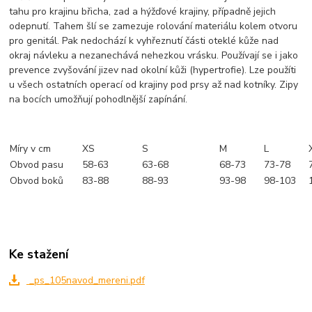
tahu pro krajinu břicha, zad a hýžďové krajiny, případně jejich
odepnutí. Tahem šlí se zamezuje rolování materiálu kolem otvoru
pro genitál. Pak nedochází k vyhřeznutí části oteklé kůže nad
okraj návleku a nezanechává nehezkou vrásku. Používají se i jako
prevence zvyšování jizev nad okolní kůži (hypertrofie). Lze použíti
u všech ostatních operací od krajiny pod prsy až nad kotníky. Zipy
na bocích umožňují pohodlnější zapínání.
Míry v cm
XS
S
M
L
Obvod pasu
58-63
63-68
68-73
73-78
Obvod boků
83-88
88-93
93-98
98-103
Ke stažení
_ps_105navod_mereni.pdf