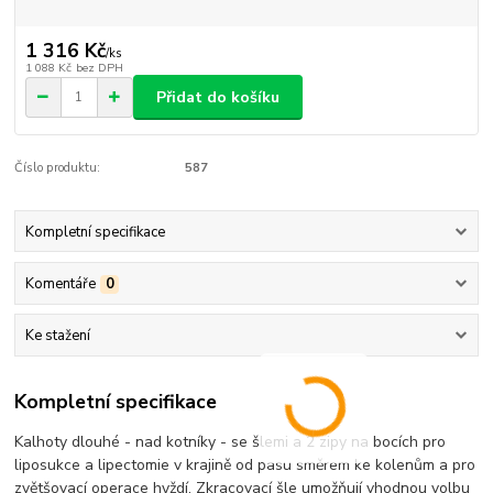
1 316 Kč
/
ks
1 088 Kč
bez DPH
Přidat do košíku
Číslo produktu:
587
Kompletní specifikace
Komentáře
0
Ke stažení
Kompletní specifikace
Kalhoty dlouhé - nad kotníky - se šlemi a 2 zipy na bocích pro
liposukce a lipectomie v krajině od pasu směrem ke kolenům a pro
zvětšovací operace hyždí. Zkracovací šle umožňují vhodnou volbu