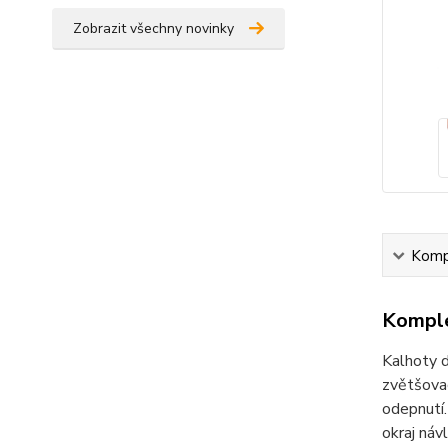
Zobrazit všechny novinky
Kompl
Komple
Kalhoty d
zvětšovac
odepnutí.
okraj náv