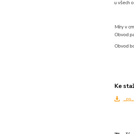
u všech o
Míry v c
Obvod p
Obvod b
Ke sta
_ps_