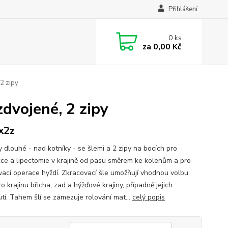
Přihlášení
0
ks
za
0,00 Kč
 2 zipy
zdvojené, 2 zipy
x2z
y dlouhé - nad kotníky - se šlemi a 2 zipy na bocích pro
kce a lipectomie v krajině od pasu směrem ke kolenům a pro
vací operace hyždí. Zkracovací šle umožňují vhodnou volbu
o krajinu břicha, zad a hýžďové krajiny, případně jejich
tí. Tahem šlí se zamezuje rolování mat...
celý popis