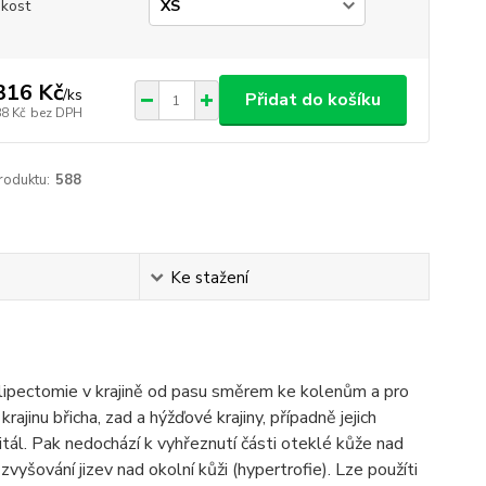
ikost
316 Kč
/
ks
Přidat do košíku
88 Kč
bez DPH
roduktu:
588
Ke stažení
a lipectomie v krajině od pasu směrem ke kolenům a pro
ajinu břicha, zad a hýžďové krajiny, případně jejich
tál. Pak nedochází k vyhřeznutí části oteklé kůže nad
vyšování jizev nad okolní kůži (hypertrofie). Lze použíti