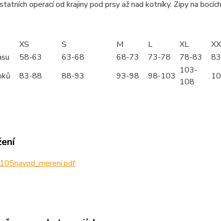
statních operací od krajiny pod prsy až nad kotníky. Zipy na bocíc
m
XS
S
M
L
XL
XX
asu
58-63
63-68
68-73
73-78
78-83
83
103-
oků
83-88
88-93
93-98
98-103
10
108
žení
105navod_mereni.pdf