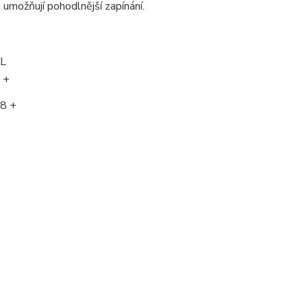
h umožňují pohodlnější zapínání.
L
 +
8 +