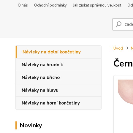
O nás
Ochodní podmínky
Jak získat správnou velikost
Oc
Úvod
N
Návleky na dolní končetiny
Čern
Návleky na hrudník
Návleky na břicho
Návleky na hlavu
Návleky na horní končetiny
Novinky