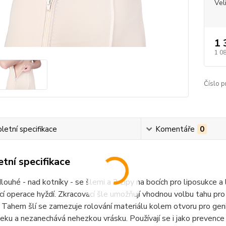
Vel
1 
1 0
Číslo p
etní specifikace
Komentáře
0
tní specifikace
louhé - nad kotníky - se šlemi a 2 zipy na bocích pro liposukce 
í operace hyždí. Zkracovací šle umožňují vhodnou volbu tahu pro kr
 Tahem šlí se zamezuje rolování materiálu kolem otvoru pro geni
leku a nezanechává nehezkou vrásku. Používají se i jako prevence z