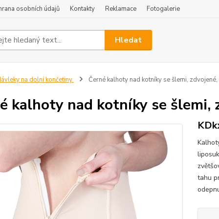
hrana osobních údajů
Kontakty
Reklamace
Fotogalerie
Hledat
ávleky na dolní končetiny
Černé kalhoty nad kotníky se šlemi, zdvojené,
é kalhoty nad kotníky se šlemi, 
KDk
Kalhot
liposu
zvětšo
tahu pr
odepnu