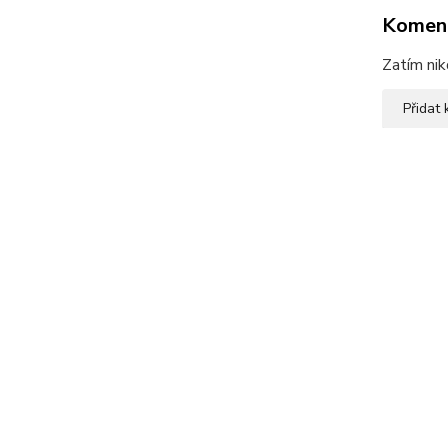
Komen
Zatím nik
Přidat
Ke sta
_ps_
Zboží 
Návle