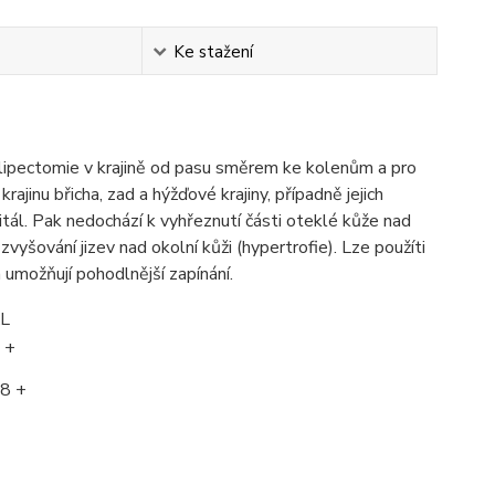
Ke stažení
a lipectomie v krajině od pasu směrem ke kolenům a pro
ajinu břicha, zad a hýžďové krajiny, případně jejich
tál. Pak nedochází k vyhřeznutí části oteklé kůže nad
vyšování jizev nad okolní kůži (hypertrofie). Lze použíti
h umožňují pohodlnější zapínání.
L
 +
8 +