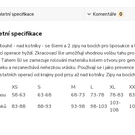
etní specifikace
Komentáře
0
tní specifikace
louhé - nad kotníky - se šlemi a 2 zipy na bocích pro liposukce 
í operace hyždí. Zkracovací šle umožňují vhodnou volbu tahu pro kr
 Tahem šlí se zamezuje rolování materiálu kolem otvoru pro geni
leku a nezanechává nehezkou vrásku. Používají se i jako prevence z
statních operací od krajiny pod prsy až nad kotníky. Zipy na bocíc
m
XS
S
M
L
XL
XX
asu
58-63
63-68
68-73
73-78
78-83
83
103-
oků
83-88
88-93
93-98
98-103
10
108