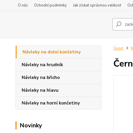
O nás
Ochodní podmínky
Jak získat správnou velikost
Oc
Úvod
N
Návleky na dolní končetiny
Čern
Návleky na hrudník
Návleky na břicho
Návleky na hlavu
Návleky na horní končetiny
Novinky