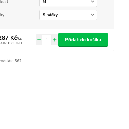
ikost
ky
287 Kč
/
ks
Přidat do košíku
64 Kč
bez DPH
roduktu:
562