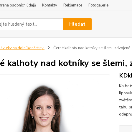
hrana osobních údajů
Kontakty
Reklamace
Fotogalerie
Hledat
ávleky na dolní končetiny
Černé kalhoty nad kotníky se šlemi, zdvojené
é kalhoty nad kotníky se šlemi,
KDk
Kalhot
liposu
zvětšo
tahu pr
odepnu