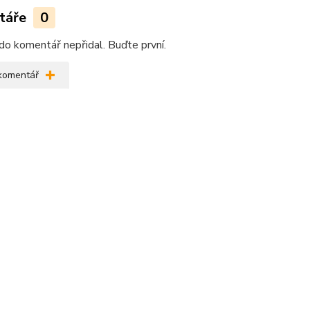
táře
0
do komentář nepřidal. Buďte první.
 komentář
žení
104navod_mereni.pdf
zařazeno v kategoriích
ky na dolní končetiny