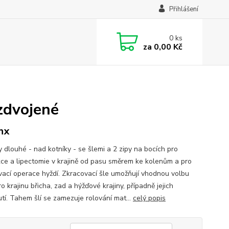
Přihlášení
0
ks
za
0,00 Kč
 zdvojené
hx
y dlouhé - nad kotníky - se šlemi a 2 zipy na bocích pro
kce a lipectomie v krajině od pasu směrem ke kolenům a pro
vací operace hyždí. Zkracovací šle umožňují vhodnou volbu
o krajinu břicha, zad a hýžďové krajiny, případně jejich
tí. Tahem šlí se zamezuje rolování mat...
celý popis