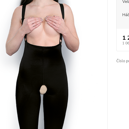
Vel
Háč
1 
1 0
Číslo p