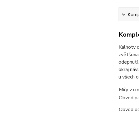
Kompl
Komple
Kalhoty d
zvětšovac
odepnutí.
okraj náv
u všech o
Míry v c
Obvod p
Obvod b