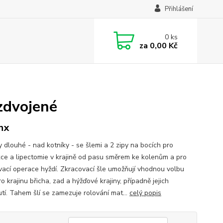
Přihlášení
0
ks
za
0,00 Kč
 zdvojené
hx
y dlouhé - nad kotníky - se šlemi a 2 zipy na bocích pro
kce a lipectomie v krajině od pasu směrem ke kolenům a pro
vací operace hyždí. Zkracovací šle umožňují vhodnou volbu
o krajinu břicha, zad a hýžďové krajiny, případně jejich
tí. Tahem šlí se zamezuje rolování mat...
celý popis