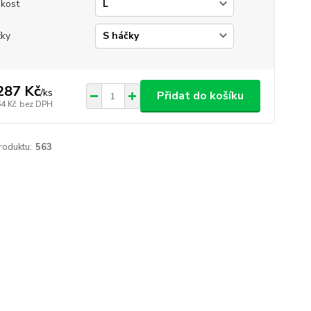
ikost
ky
287 Kč
/
ks
Přidat do košíku
64 Kč
bez DPH
roduktu:
563