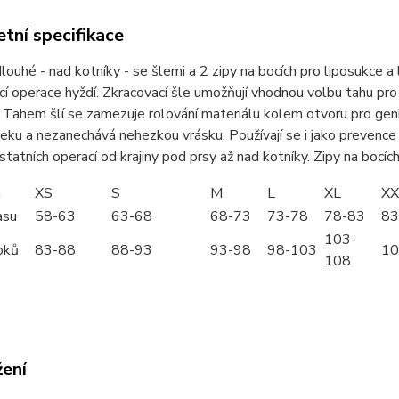
tní specifikace
louhé - nad kotníky - se šlemi a 2 zipy na bocích pro liposukce 
í operace hyždí. Zkracovací šle umožňují vhodnou volbu tahu pro kr
 Tahem šlí se zamezuje rolování materiálu kolem otvoru pro geni
leku a nezanechává nehezkou vrásku. Používají se i jako prevence z
statních operací od krajiny pod prsy až nad kotníky. Zipy na bocíc
m
XS
S
M
L
XL
XX
asu
58-63
63-68
68-73
73-78
78-83
83
103-
oků
83-88
88-93
93-98
98-103
10
108
žení