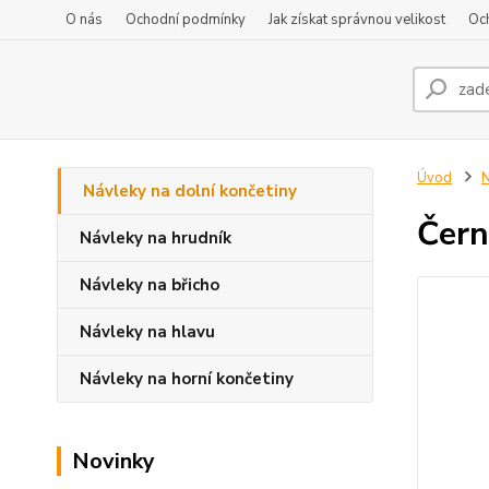
O nás
Ochodní podmínky
Jak získat správnou velikost
Oc
Úvod
N
Návleky na dolní končetiny
Čern
Návleky na hrudník
Návleky na břicho
Návleky na hlavu
Návleky na horní končetiny
Novinky