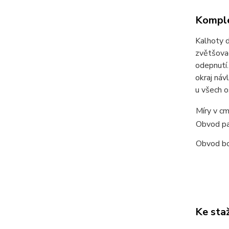
Komple
Kalhoty d
zvětšovac
odepnutí.
okraj náv
u všech o
Míry v c
Obvod p
Obvod b
Ke sta