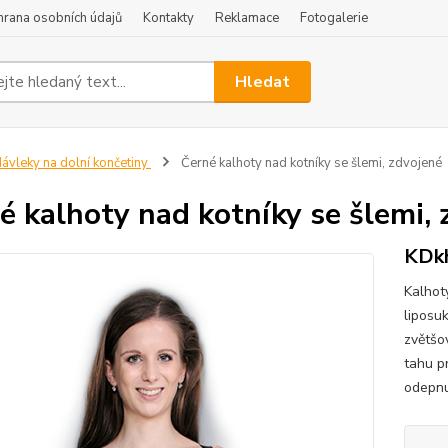
hrana osobních údajů
Kontakty
Reklamace
Fotogalerie
Hledat
ávleky na dolní končetiny
Černé kalhoty nad kotníky se šlemi, zdvojené
é kalhoty nad kotníky se šlemi,
KDk
Kalhot
liposu
zvětšo
tahu pr
odepnu