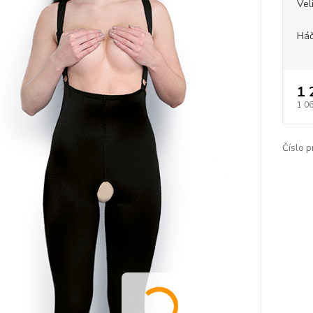
Vel
Háč
1 
1 0
Číslo p