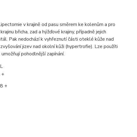
a lipectomie v krajině od pasu směrem ke kolenům a pro
ajinu břicha, zad a hýžďové krajiny, případně jejich
tál. Pak nedochází k vyhřeznutí části oteklé kůže nad
vyšování jizev nad okolní kůži (hypertrofie). Lze použíti
h umožňují pohodlnější zapínání.
L
 +
8 +