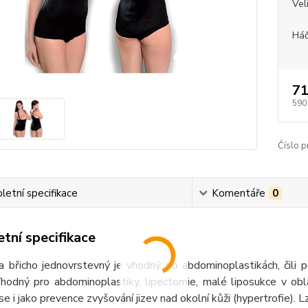
Vel
Háč
71
590
Číslo p
etní specifikace
Komentáře
0
tní specifikace
 břicho jednovrstevný je vhodný po abdominoplastikách, čili p
Vhodný pro abdominoplastiky, lipectomie, malé liposukce v obla
 se i jako prevence zvyšování jizev nad okolní kůži (hypertrofie). L