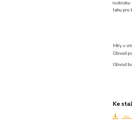
rozkroku 
tahu pro k
Míry v c
Obvod p
Obvod b
Ke sta
_ps_