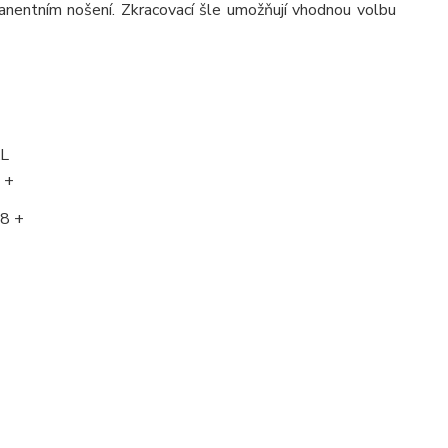
rmanentním nošení. Zkracovací šle umožňují vhodnou volbu
L
 +
8 +