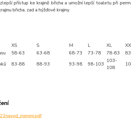
zlepší přístup ke krajině břicha a umožní lepší toaletu při pe
rajinu břicha, zad a hýžďové krajiny.
m
XS
S
M
L
XL
XX
asu
58-63
63-68
68-73
73-78
78-83
83
103-
oků
83-88
88-93
93-98
98-103
10
108
žení
22navod_mereni.pdf