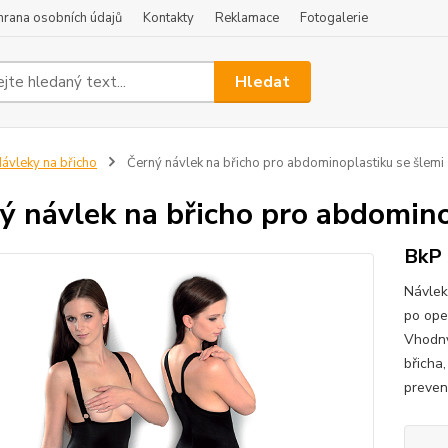
hrana osobních údajů
Kontakty
Reklamace
Fotogalerie
Hledat
ávleky na břicho
Černý návlek na břicho pro abdominoplastiku se šlemi
ý návlek na břicho pro abdomino
BkP
Návlek
po oper
Vhodný
břicha,
preven