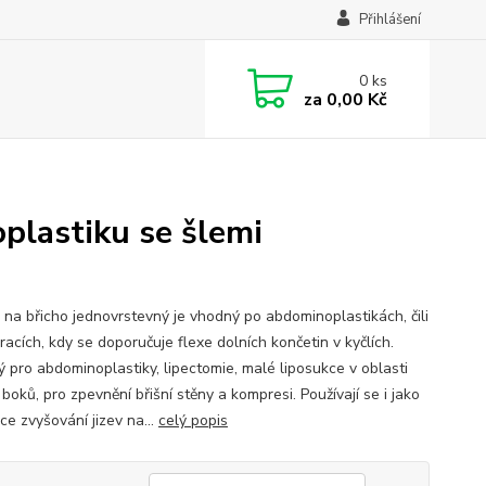
Přihlášení
0
ks
za
0,00 Kč
plastiku se šlemi
 na břicho jednovrstevný je vhodný po abdominoplastikách, čili
acích, kdy se doporučuje flexe dolních končetin v kyčlích.
 pro abdominoplastiky, lipectomie, malé liposukce v oblasti
 boků, pro zpevnění břišní stěny a kompresi. Používají se i jako
ce zvyšování jizev na...
celý popis