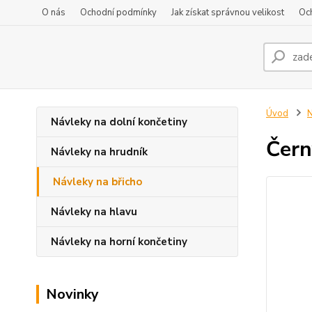
O nás
Ochodní podmínky
Jak získat správnou velikost
Oc
Úvod
N
Návleky na dolní končetiny
Čern
Návleky na hrudník
Návleky na břicho
Návleky na hlavu
Návleky na horní končetiny
Novinky