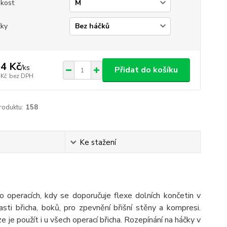
ikost
ky
4 Kč
/
ks
Přidat do košíku
 Kč
bez DPH
roduktu:
158
Ke stažení
o operacích, kdy se doporučuje flexe dolních končetin v
sti břicha, boků, pro zpevnění břišní stěny a kompresi.
ze je použít i u všech operací břicha. Rozepínání na háčky v