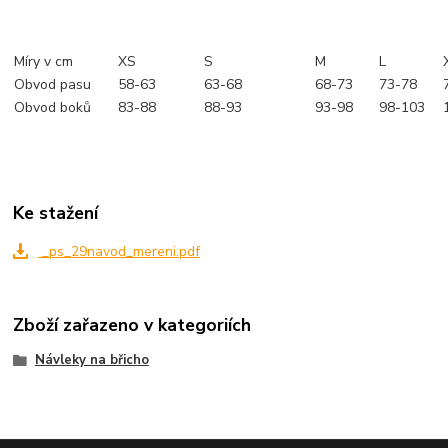
Míry v cm
XS
S
M
L
Obvod pasu
58-63
63-68
68-73
73-78
Obvod boků
83-88
88-93
93-98
98-103
Ke stažení
_ps_29navod_mereni.pdf
Zboží zařazeno v kategoriích
Návleky na břicho