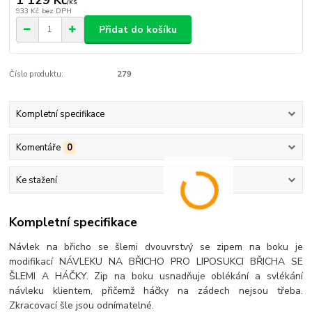
1 129 Kč
/
ks
933 Kč
bez DPH
Přidat do košíku
Číslo produktu:
279
Kompletní specifikace
Komentáře
0
Ke stažení
Kompletní specifikace
Návlek na břicho se šlemi dvouvrstvý se zipem na boku je
modifikací NÁVLEKU NA BŘICHO PRO LIPOSUKCI BŘICHA SE
ŠLEMI A HÁČKY. Zip na boku usnadňuje oblékání a svlékání
návleku klientem, přičemž háčky na zádech nejsou třeba.
Zkracovací šle jsou odnímatelné.