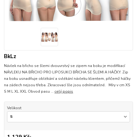
BkLz
Návlek na břicho se šlemi dvouvrstvý se zipem na boku je modifikací
NÁVLEKU NA BŘICHO PRO LIPOSUKCI BŘICHA SE ŠLEMI A HÁČKY. Zip
na boku usnadňuje oblékání a svlékání návleku klientem, přičemž háčky
na zádech nejsou třeba. Zkracovací šle jsou odnímatelné. Míry v cm XS
S M L XL XXL Obvod pasu ...
celý popis
Velikost