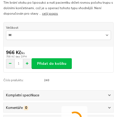
Tím brání otoku po liposukci a nutí pacientku držet rovnou polohu trupu s
dolními končetinami, což je u operací tohoto typu vhodnější. Není
doporučován pro stavy ...
celý popis
Velikost
966 Kč
/
ks
798 Kč
bez DPH
Přidat do košíku
Číslo produktu:
240
Kompletní specifikace
Komentáře
0