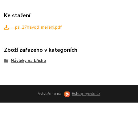
Ke stažení
_ps_27navod_mereni.pdf
Zboží zařazeno v kategoriích
Návleky na břicho
Vytvořeno na
Eshop-rychle.cz