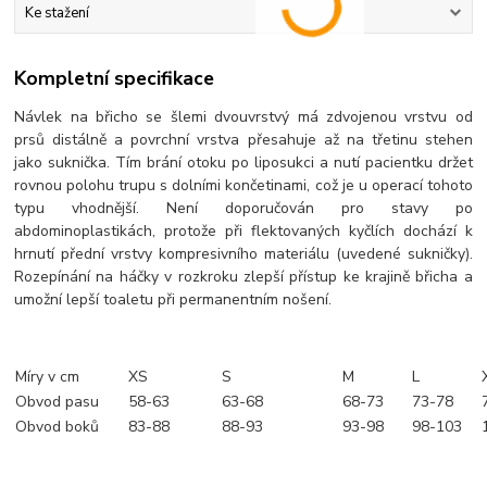
Ke stažení
Kompletní specifikace
Návlek na břicho se šlemi dvouvrstvý má zdvojenou vrstvu od
prsů distálně a povrchní vrstva přesahuje až na třetinu stehen
jako suknička. Tím brání otoku po liposukci a nutí pacientku držet
rovnou polohu trupu s dolními končetinami, což je u operací tohoto
typu vhodnější. Není doporučován pro stavy po
abdominoplastikách, protože při flektovaných kyčlích dochází k
hrnutí přední vrstvy kompresivního materiálu (uvedené sukničky).
Rozepínání na háčky v rozkroku zlepší přístup ke krajině břicha a
umožní lepší toaletu při permanentním nošení.
Míry v cm
XS
S
M
L
Obvod pasu
58-63
63-68
68-73
73-78
Obvod boků
83-88
88-93
93-98
98-103