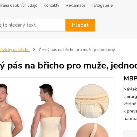
hrana osobních údajů
Kontakty
Reklamace
Fotogalerie
Hledat
ávleky na břicho
Černý pás na břicho pro muže, jednoduchý
ý pás na břicho pro muže, jedn
MB
Návlek
chirur
včetně 
k preve
nahrazu