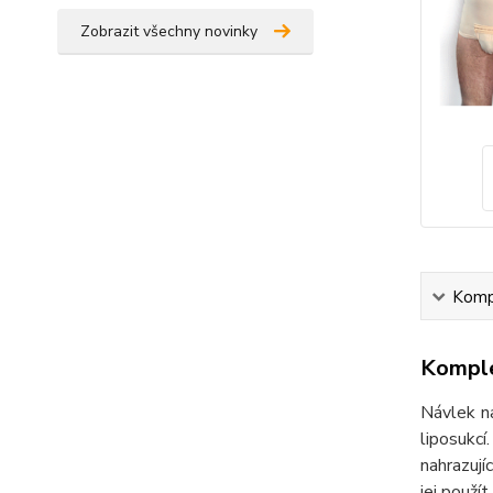
Zobrazit všechny novinky
Kompl
Komple
Návlek na
liposukcí
nahrazují
jej použí