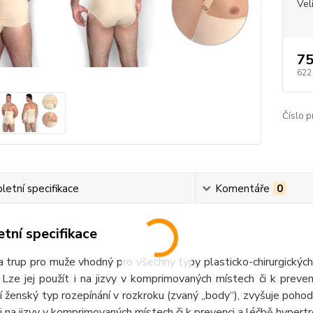
Vel
75
622
Číslo p
etní specifikace
Komentáře
0
tní specifikace
 trup pro muže vhodný pro všechny typy plasticko-chirurgických
. Lze jej použít i na jizvy v komprimovaných místech či k preven
cí ženský typ rozepínání v rozkroku (zvaný „body“), zvyšuje poho
t i na jizvy v komprimovaných místech či k prevenci a léčbě hypertro