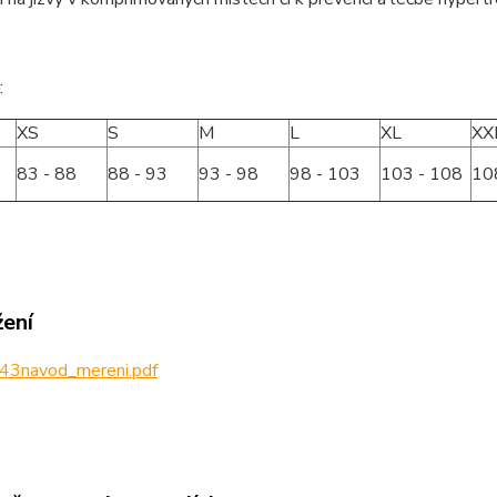
:
XS
S
M
L
XL
XX
83 - 88
88 - 93
93 - 98
98 - 103
103 - 108
10
žení
43navod_mereni.pdf