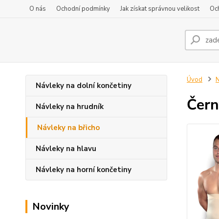
O nás
Ochodní podmínky
Jak získat správnou velikost
Oc
Úvod
N
Návleky na dolní končetiny
Čern
Návleky na hrudník
Návleky na břicho
Návleky na hlavu
Návleky na horní končetiny
Novinky