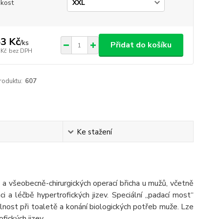
ikost
3 Kč
/
ks
Přidat do košíku
 Kč
bez DPH
roduktu:
607
Ke stažení
 a všeobecně-chirurgických operací břicha u mužů, včetně
ci a léčbě hypertrofických jizev. Speciální „padací most“
dlnost při toaletě a konání biologických potřeb muže. Lze
fických jizev.