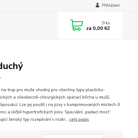
Přihlášení
0
ks
za
0,00 Kč
oduchý
P
 na trup pro muže vhodný pro všechny typy plasticko-
gických a všeobecně-chirurgických operací břicha u mužů,
liposukcí. Lze jej použít i na jizvy v komprimovaných místech či
nci a léčbě hypertrofických jizev. Speciální „padací most“
jící ženský typ rozepínání v rozkr...
celý popis