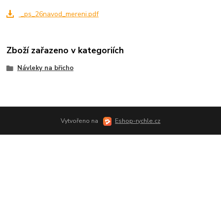
_ps_26navod_mereni.pdf
Zboží zařazeno v kategoriích
Návleky na břicho
Vytvořeno na
Eshop-rychle.cz