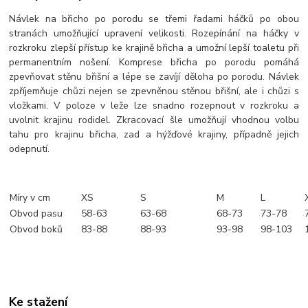
Návlek na břicho po porodu se třemi řadami háčků po obou
stranách umožňující upravení velikosti. Rozepínání na háčky v
rozkroku zlepší přístup ke krajině břicha a umožní lepší toaletu při
permanentním nošení. Komprese břicha po porodu pomáhá
zpevňovat stěnu břišní a lépe se zavíjí děloha po porodu. Návlek
zpříjemňuje chůzi nejen se zpevněnou stěnou břišní, ale i chůzi s
vložkami. V poloze v leže lze snadno rozepnout v rozkroku a
uvolnit krajinu rodidel. Zkracovací šle umožňují vhodnou volbu
tahu pro krajinu břicha, zad a hýžďové krajiny, případně jejich
odepnutí.
Míry v cm
XS
S
M
L
Obvod pasu
58-63
63-68
68-73
73-78
Obvod boků
83-88
88-93
93-98
98-103
Ke stažení