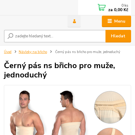
0
ks
za
0,00 Kč
Menu
Hledat
Úvod
Návleky na břicho
Černý pás ns břicho pro muže, jednoduchý
Černý pás ns břicho pro muže,
jednoduchý