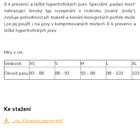
či k prevenci a léčbě hypertrofických jizev. Speciální „padací most“
nahrazující ženský typ rozepínání v rozkroku (zvaný „body“),
zvyšuje pohodlnost při toaletě a konání biologických potřeb muže.
Lze jej použít i na jizvy v komprimovaných místech či k prevenci a
léčbě hypertrofických jizev.
Míry v cm:
Velikosti
XS
S
M
L
XL
Obvod pasu
83 - 88
88 - 93
93 - 98
98 - 103
103
Ke stažení
_ps_43navod_mereni.pdf