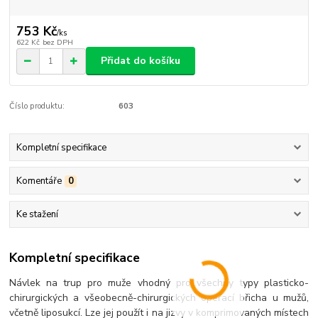
753 Kč
/
ks
622 Kč
bez DPH
Přidat do košíku
Číslo produktu:
603
Kompletní specifikace
Komentáře
0
Ke stažení
Kompletní specifikace
Návlek na trup pro muže vhodný pro všechny typy plasticko-
chirurgických a všeobecně-chirurgických operací břicha u mužů,
včetně liposukcí. Lze jej použít i na jizvy v komprimovaných místech