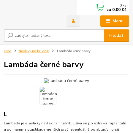
0
ks
za
0,00 Kč
Menu
Hledat
Úvod
Návleky na hrudník
Lambáda černé barvy
Lambáda černé barvy
L
Lambáda je elastický návlek na hrudník. Užívá se po extrakci implantátů
a po mamma plastikách menších prsů, eventuálně po ablacích prsů