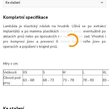
Ke stažení
Kompletní specifikace
Lambáda je elastický návlek na hrudník. Užívá se po extrakci
implantátů a po mamma plastikách menších prsů, eventuálně po
ablacích prsů nebo po liposukcích na horní třetině zad. Vhodná i
pro kompresi jizev a prevenci či léčení hypetrtrofie jizev po
operacích a popálení v krajině prsů.
Míry v cm:
Velikosti
XS
S
M
L
XL
Obvod pod
63 - 68
68 - 73
73 - 78
78 - 83
83 
prsy
Ke stažení