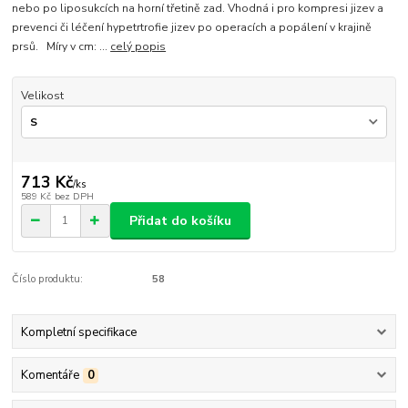
nebo po liposukcích na horní třetině zad. Vhodná i pro kompresi jizev a
prevenci či léčení hypetrtrofie jizev po operacích a popálení v krajině
prsů. Míry v cm: ...
celý popis
Velikost
713 Kč
/
ks
589 Kč
bez DPH
Přidat do košíku
Číslo produktu:
58
Kompletní specifikace
Komentáře
0