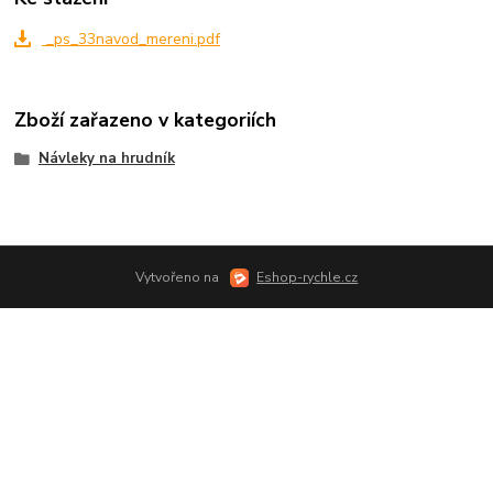
_ps_33navod_mereni.pdf
Zboží zařazeno v kategoriích
Návleky na hrudník
Vytvořeno na
Eshop-rychle.cz