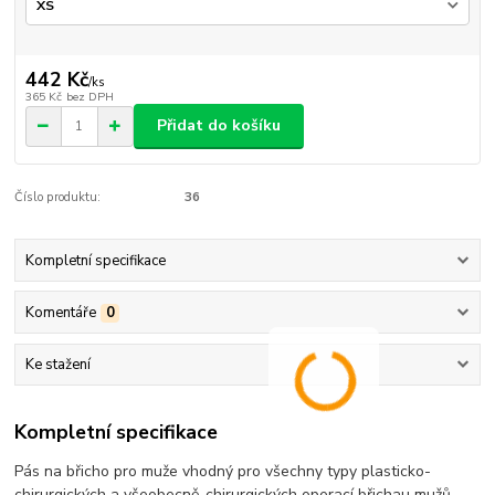
442 Kč
/
ks
365 Kč
bez DPH
Přidat do košíku
Číslo produktu:
36
Kompletní specifikace
Komentáře
0
Ke stažení
Kompletní specifikace
Pás na břicho pro muže vhodný pro všechny typy plasticko-
chirurgických a všeobecně-chirurgických operací břichau mužů