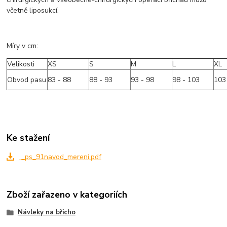
včetně liposukcí.
Míry v cm:
Velikosti
XS
S
M
L
XL
Obvod pasu
83 - 88
88 - 93
93 - 98
98 - 103
103
Ke stažení
_ps_91navod_mereni.pdf
Zboží zařazeno v kategoriích
Návleky na břicho