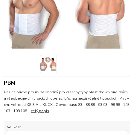
PBM
Pás na břicho pro muže vhodný pro všechny typy plasticko-chirurgických
a všeobecně-chirurgických operací břichau mužů včetně liposukcí. Míry v
cm: Velikosti XS S M L XL XXL Obvod pasu 83 - 88 88 - 93 93 - 98 98 - 103
103 - 108 108 +
celý popis
Velikost