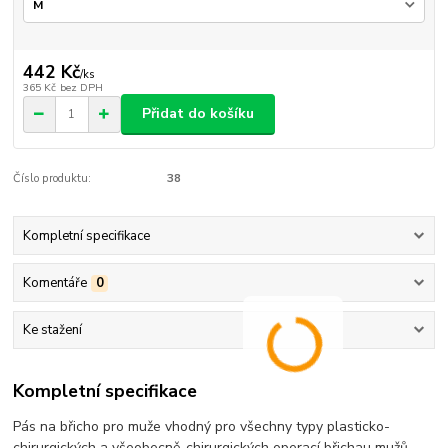
442 Kč
/
ks
365 Kč
bez DPH
Přidat do košíku
Číslo produktu:
38
Kompletní specifikace
Komentáře
0
Ke stažení
Kompletní specifikace
Pás na břicho pro muže vhodný pro všechny typy plasticko-
chirurgických a všeobecně-chirurgických operací břichau mužů