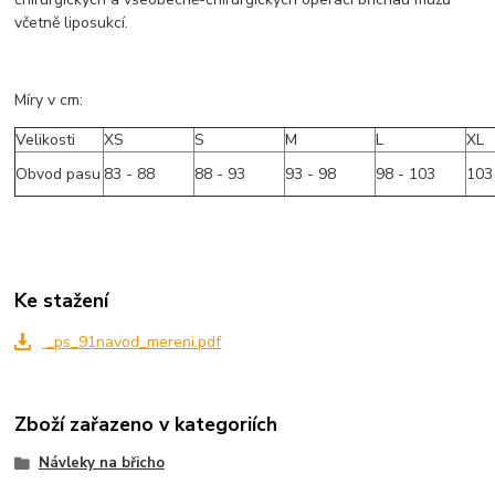
včetně liposukcí.
Míry v cm:
Velikosti
XS
S
M
L
XL
Obvod pasu
83 - 88
88 - 93
93 - 98
98 - 103
103
Ke stažení
_ps_91navod_mereni.pdf
Zboží zařazeno v kategoriích
Návleky na břicho