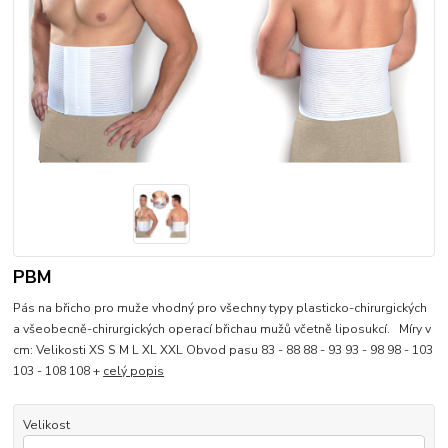
PBM
Pás na břicho pro muže vhodný pro všechny typy plasticko-chirurgických
a všeobecně-chirurgických operací břichau mužů včetně liposukcí. Míry v
cm: Velikosti XS S M L XL XXL Obvod pasu 83 - 88 88 - 93 93 - 98 98 - 103
103 - 108 108 +
celý popis
Velikost