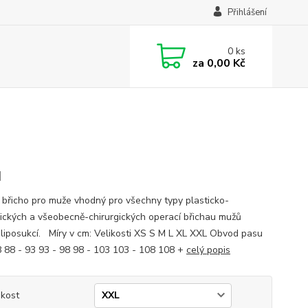
Přihlášení
0
ks
za
0,00 Kč
M
 břicho pro muže vhodný pro všechny typy plasticko-
gických a všeobecně-chirurgických operací břichau mužů
 liposukcí. Míry v cm: Velikosti XS S M L XL XXL Obvod pasu
8 88 - 93 93 - 98 98 - 103 103 - 108 108 +
celý popis
ikost