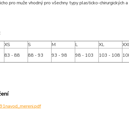
icho pro muže vhodný pro všechny typy plasticko-chirurgických a
:
XS
S
M
L
XL
XX
83 - 88
88 - 93
93 - 98
98 - 103
103 - 108
10
žení
91navod_mereni.pdf