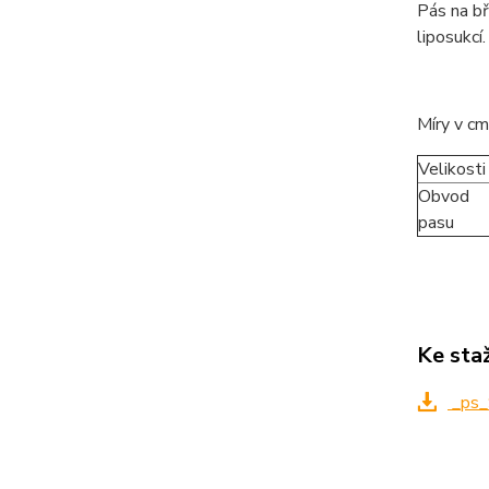
Pás na bř
liposukcí.
Míry v cm
Velikosti
Obvod
pasu
Ke sta
_ps_