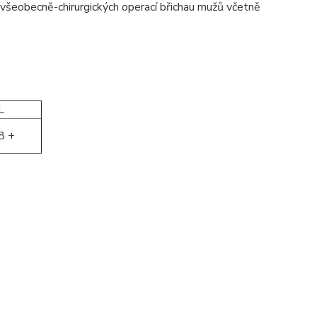
 všeobecně-chirurgických operací břichau mužů včetně
L
8 +