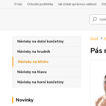
O nás
Ochodní podmínky
Jak získat správnou velikost
Oc
Úvod
N
Návleky na dolní končetiny
Pás 
Návleky na hrudník
Návleky na břicho
Návleky na hlavu
Návleky na horní končetiny
Novinky