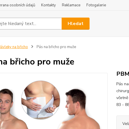
hrana osobních údajů
Kontakty
Reklamace
Fotogalerie
Hledat
ávleky na břicho
Pás na břicho pro muže
na břicho pro muže
PB
Pás na
chirur
včetně
83 - 8
Vel