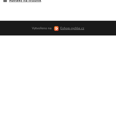
Návleky na hrudník
Vytvořeno na
Eshop-rychle.cz