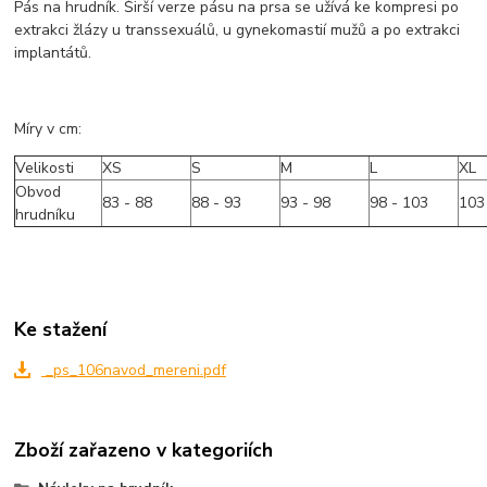
Pás na hrudník. Širší verze pásu na prsa se užívá ke kompresi po
extrakci žlázy u transsexuálů, u gynekomastií mužů a po extrakci
implantátů.
Míry v cm:
Velikosti
XS
S
M
L
XL
Obvod
83 - 88
88 - 93
93 - 98
98 - 103
103
hrudníku
Ke stažení
_ps_106navod_mereni.pdf
Zboží zařazeno v kategoriích