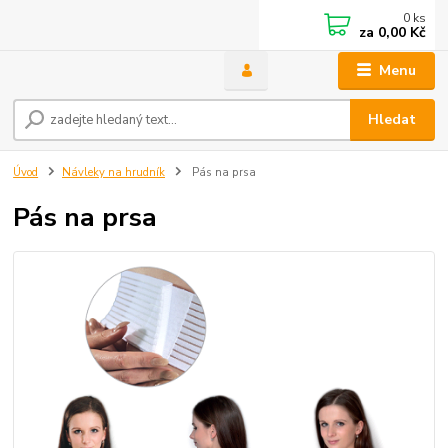
0
ks
za
0,00 Kč
Menu
Hledat
Úvod
Návleky na hrudník
Pás na prsa
Pás na prsa