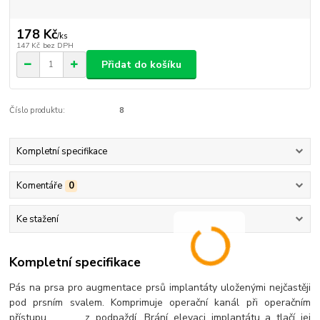
178 Kč
/
ks
147 Kč
bez DPH
Přidat do košíku
Číslo produktu:
8
Kompletní specifikace
Komentáře
0
Ke stažení
Kompletní specifikace
Pás na prsa pro augmentace prsů implantáty uloženými nejčastěji
pod prsním svalem. Komprimuje operační kanál při operačním
přístupu z podpaždí. Brání elevaci implantátu a tlačí jej