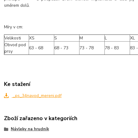
směrem dolů.
Míry v cm:
Velikosti
XS
S
M
L
XL
Obvod pod
63 - 68
68 - 73
73 - 78
78 - 83
83 
prsy
Ke stažení
_ps_34navod_mereni.pdf
Zboží zařazeno v kategoriích
Návleky na hrudník