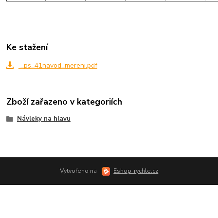
Ke stažení
_ps_41navod_mereni.pdf
Zboží zařazeno v kategoriích
Návleky na hlavu
Vytvořeno na
Eshop-rychle.cz