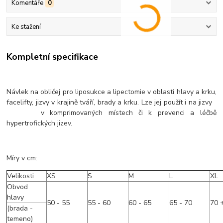
Komentáře
0
Ke stažení
Kompletní specifikace
Návlek na obličej pro liposukce a lipectomie v oblasti hlavy a krku,
facelifty, jizvy v krajině tváří, brady a krku. Lze jej použít i na jizvy
v komprimovaných místech či k prevenci a léčbě
hypertrofických jizev.
Míry v cm:
Velikosti
XS
S
M
L
XL
Obvod
hlavy
50 - 55
55 - 60
60 - 65
65 - 70
70 
(brada -
temeno)