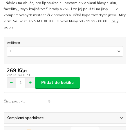
Návlek na obličej pro liposukce a lipectomie v oblasti hlavy a krku,
facelifty, jizvy v krajině tváří, brady a krku. Lze jej použít i na jizvy v
komprimovaných místech či k prevenci a léčbě hypertrofických jizev. Míry
v cm: Velikosti XS S M L XL XXL Obvod hlavy 50 - 55 55 - 60 60 ...
celý
popis
Velikost
269 Kč
/
ks
222 Kč
bez DPH
Přidat do košíku
Číslo produktu:
5
Kompletní specifikace