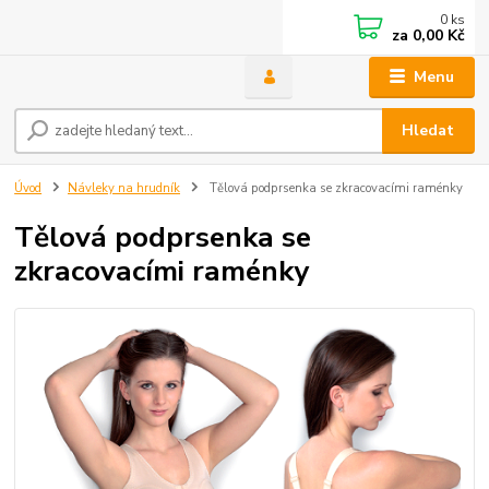
0
ks
za
0,00 Kč
Menu
Hledat
Úvod
Návleky na hrudník
Tělová podprsenka se zkracovacími raménky
Tělová podprsenka se
zkracovacími raménky