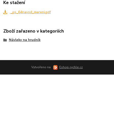
Ke stažení
_ps_64navod_mereni.pdf
Zboží zařazeno v kategoriích
Návleky na hrudník
Vytvořeno na
Eshop-rychle.cz