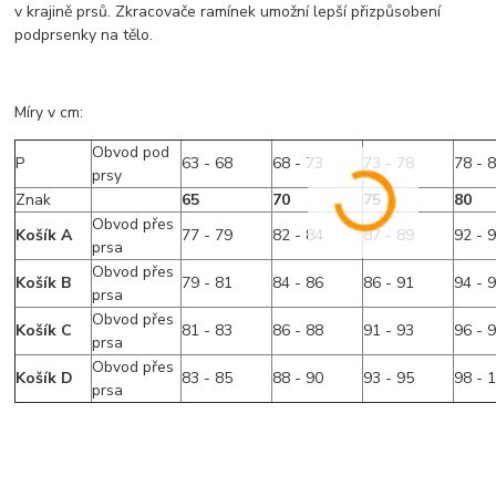
v krajině prsů. Zkracovače ramínek umožní lepší přizpůsobení
podprsenky na tělo.
Míry v cm:
Obvod pod
P
63 - 68
68 - 73
73 - 78
78 - 
prsy
Znak
65
70
75
80
Obvod přes
Košík A
77 - 79
82 - 84
87 - 89
92 - 
prsa
Obvod přes
Košík B
79 - 81
84 - 86
86 - 91
94 - 
prsa
Obvod přes
Košík C
81 - 83
86 - 88
91 - 93
96 - 
prsa
Obvod přes
Košík D
83 - 85
88 - 90
93 - 95
98 - 
prsa