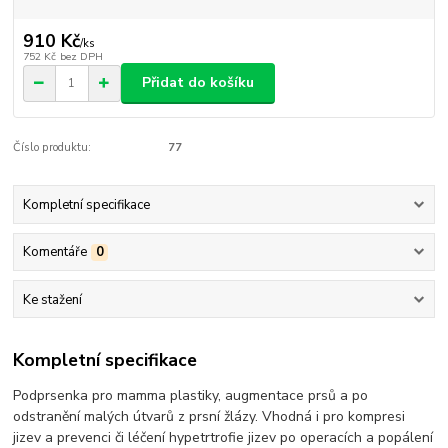
910 Kč
/
ks
752 Kč
bez DPH
Přidat do košíku
Číslo produktu:
77
Kompletní specifikace
Komentáře
0
Ke stažení
Kompletní specifikace
Podprsenka pro mamma plastiky, augmentace prsů a po
odstranění malých útvarů z prsní žlázy. Vhodná i pro kompresi
jizev a prevenci či léčení hypetrtrofie jizev po operacích a popálení