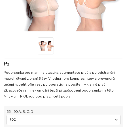
Pz
Podprsenka pro mamma plastiky, augmentace prsů a po odstranění
malých útvarů z prsní žlázy. Vhodná i pro kompresi jizev a prevenci či
léčení hypetrtrofie jizev po operacích a popálení v krajině prsů.
Zkracovače ramínek umožní lepší přizpůsobení podprsenky na tělo.
Míry v cm: P Obvod pod prsy...
celý popis
65 - 90 A, B, C, D