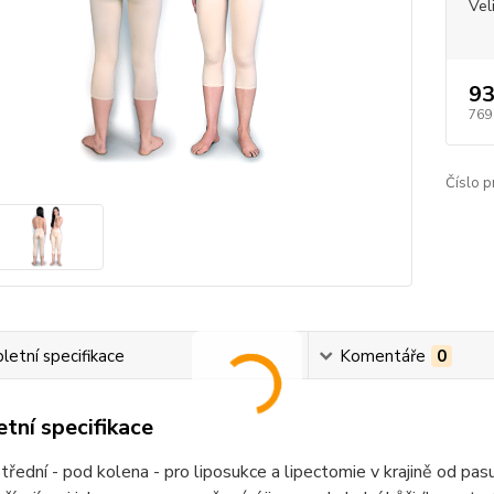
Vel
93
769
Číslo p
etní specifikace
Komentáře
0
tní specifikace
třední - pod kolena - pro liposukce a lipectomie v krajině od p