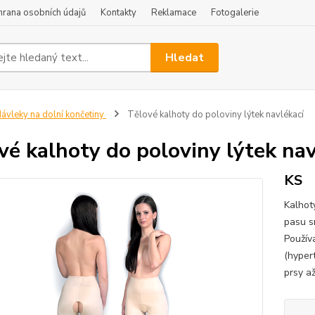
hrana osobních údajů
Kontakty
Reklamace
Fotogalerie
Hledat
ávleky na dolní končetiny
Tělové kalhoty do poloviny lýtek navlékací
vé kalhoty do poloviny lýtek nav
KS
Kalhoty
pasu s
Používa
(hypert
prsy a