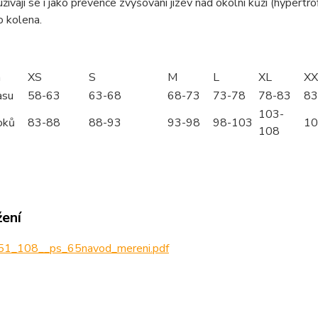
užívají se i jako prevence zvyšování jizev nad okolní kůži (hypertro
o kolena.
m
XS
S
M
L
XL
XX
asu
58-63
63-68
68-73
73-78
78-83
83
103-
oků
83-88
88-93
93-98
98-103
10
108
žení
1_108__ps_65navod_mereni.pdf