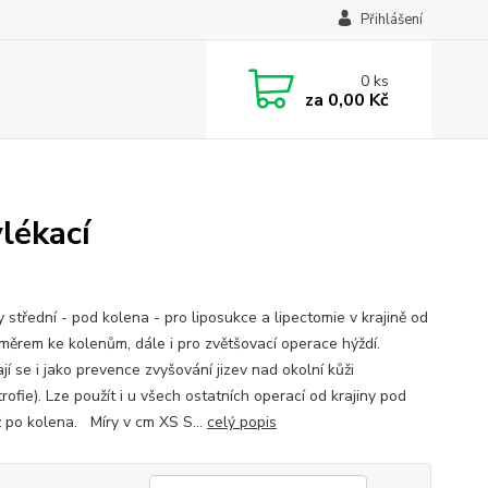
Přihlášení
0
ks
za
0,00 Kč
lékací
 střední - pod kolena - pro liposukce a lipectomie v krajině od
měrem ke kolenům, dále i pro zvětšovací operace hýždí.
jí se i jako prevence zvyšování jizev nad okolní kůži
rofie). Lze použít i u všech ostatních operací od krajiny pod
ž po kolena. Míry v cm XS S...
celý popis