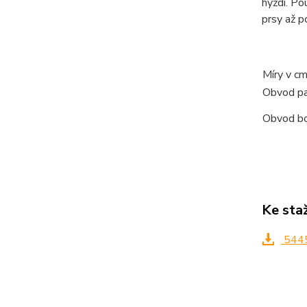
hýždí. Po
prsy až p
Míry v c
Obvod p
Obvod b
Ke sta
5445