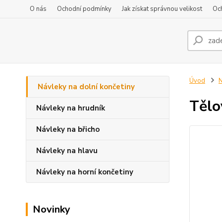
O nás
Ochodní podmínky
Jak získat správnou velikost
Oc
Úvod
N
Návleky na dolní končetiny
Tělo
Návleky na hrudník
Návleky na břicho
Návleky na hlavu
Návleky na horní končetiny
Novinky