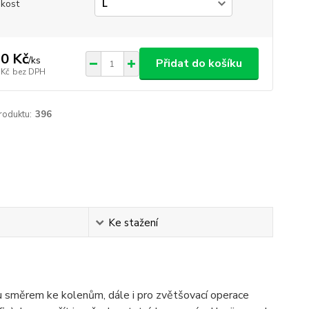
ikost
0 Kč
/
ks
Přidat do košíku
 Kč
bez DPH
roduktu:
396
Ke stažení
asu směrem ke kolenům, dále i pro zvětšovací operace