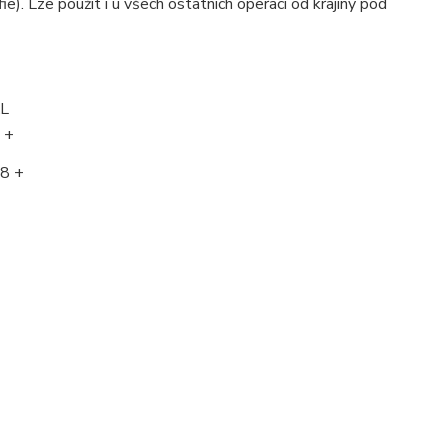
fie). Lze použít i u všech ostatních operací od krajiny pod
L
 +
8 +