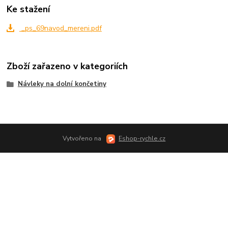
Ke stažení
_ps_69navod_mereni.pdf
Zboží zařazeno v kategoriích
Návleky na dolní končetiny
Vytvořeno na
Eshop-rychle.cz