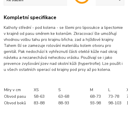
Ke stažení
Kompletní specifikace
Kalhoty střední - pod kolena - se šlemi pro liposukce a lipectomie
v krajině od pasu směrem ke kolenům. Zkracovací šle umožňují
vhodnou volbu tahu pro krajinu břicha, zad a hýžďové krajiny.
Tahem šlí se zamezuje rolování materiálu kolem otvoru pro
genitál. Pak nedochází k vyhřeznutí části oteklé kůže nad okraj
návleku a nezanechává nehezkou vrásku. Používají se i jako
prevence zvyšování jizev nad okolní kůži (hypertrofie). Lze použít i
u všech ostatních operací od krajiny pod prsy až po kolena.
Míry v cm
XS
S
M
L
Obvod pasu
58-63
63-68
68-73
73-78
Obvod boků
83-88
88-93
93-98
98-103