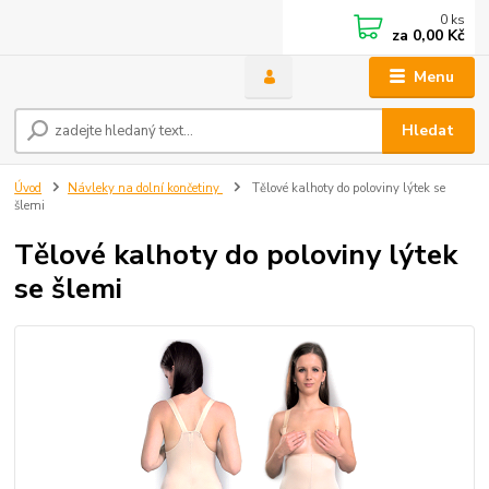
0
ks
za
0,00 Kč
Menu
Hledat
Úvod
Návleky na dolní končetiny
Tělové kalhoty do poloviny lýtek se
šlemi
Tělové kalhoty do poloviny lýtek
se šlemi