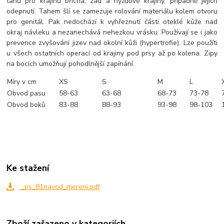
tahu pro krajinu břicha, zad a hýžďové krajiny, případně jejich
odepnutí. Tahem šlí se zamezuje rolování materiálu kolem otvoru
pro genitál. Pak nedochází k vyhřeznutí části oteklé kůže nad
okraj návleku a nezanechává nehezkou vrásku. Používají se i jako
prevence zvyšování jizev nad okolní kůži (hypertrofie). Lze použíti
u všech ostatních operací od krajiny pod prsy až po kolena. Zipy
na bocích umožňují pohodlnější zapínání.
Míry v cm
XS
S
M
L
Obvod pasu
58-63
63-68
68-73
73-78
Obvod boků
83-88
88-93
93-98
98-103
Ke stažení
_ps_81navod_mereni.pdf
Zboží zařazeno v kategoriích