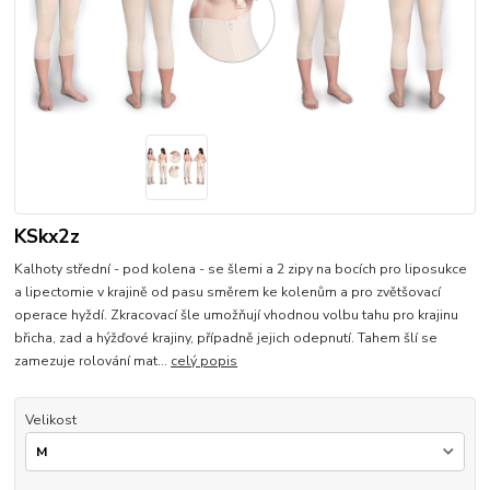
KSkx2z
Kalhoty střední - pod kolena - se šlemi a 2 zipy na bocích pro liposukce
a lipectomie v krajině od pasu směrem ke kolenům a pro zvětšovací
operace hyždí. Zkracovací šle umožňují vhodnou volbu tahu pro krajinu
břicha, zad a hýžďové krajiny, případně jejich odepnutí. Tahem šlí se
zamezuje rolování mat...
celý popis
Velikost