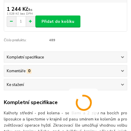
1 244 Kč
/
ks
1 028 Kč
bez DPH
Přidat do košíku
Číslo produktu:
489
Kompletní specifikace
Komentáře
0
Ke stažení
Kompletní specifikace
Kalhoty střední - pod kolena - se šlemi a 2 zipy na bocích pro
liposukce a lipectomie v krajině od pasu směrem ke kolenům a pro
zvětšovací operace hyždí. Zkracovací šle umožňují vhodnou volbu