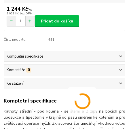
1 244 Kč
/
ks
1 028 Kč
bez DPH
Přidat do košíku
Číslo produktu:
491
Kompletní specifikace
Komentáře
0
Ke stažení
Kompletní specifikace
Kalhoty střední - pod kolena - se šlemi a 2 zipy na bocích pro
liposukce a lipectomie v krajině od pasu směrem ke kolenům a pro
zvětšovací operace hyždí. Zkracovací šle umožňují vhodnou volbu