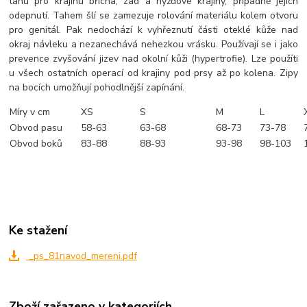
tahu pro krajinu břicha, zad a hýžďové krajiny, případně jejich
odepnutí. Tahem šlí se zamezuje rolování materiálu kolem otvoru
pro genitál. Pak nedochází k vyhřeznutí části oteklé kůže nad
okraj návleku a nezanechává nehezkou vrásku. Používají se i jako
prevence zvyšování jizev nad okolní kůži (hypertrofie). Lze použíti
u všech ostatních operací od krajiny pod prsy až po kolena. Zipy
na bocích umožňují pohodlnější zapínání.
Míry v cm
XS
S
M
L
Obvod pasu
58-63
63-68
68-73
73-78
Obvod boků
83-88
88-93
93-98
98-103
Ke stažení
_ps_81navod_mereni.pdf
Zboží zařazeno v kategoriích