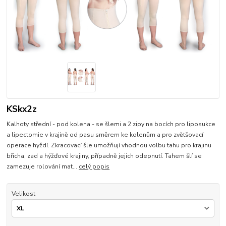
KSkx2z
Kalhoty střední - pod kolena - se šlemi a 2 zipy na bocích pro liposukce
a lipectomie v krajině od pasu směrem ke kolenům a pro zvětšovací
operace hyždí. Zkracovací šle umožňují vhodnou volbu tahu pro krajinu
břicha, zad a hýžďové krajiny, případně jejich odepnutí. Tahem šlí se
zamezuje rolování mat...
celý popis
Velikost