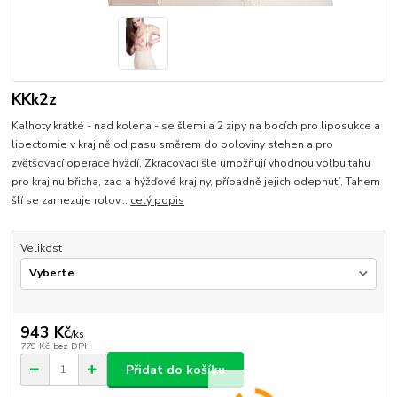
KKk2z
Kalhoty krátké - nad kolena - se šlemi a 2 zipy na bocích pro liposukce a
lipectomie v krajině od pasu směrem do poloviny stehen a pro
zvětšovací operace hyždí. Zkracovací šle umožňují vhodnou volbu tahu
pro krajinu břicha, zad a hýžďové krajiny, případně jejich odepnutí. Tahem
šlí se zamezuje rolov...
celý popis
Velikost
943 Kč
/
ks
779 Kč
bez DPH
Přidat do košíku