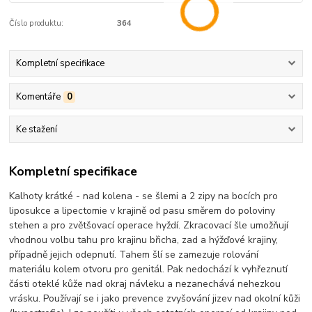
Číslo produktu:
364
Kompletní specifikace
Komentáře
0
Ke stažení
Kompletní specifikace
Kalhoty krátké - nad kolena - se šlemi a 2 zipy na bocích pro
liposukce a lipectomie v krajině od pasu směrem do poloviny
stehen a pro zvětšovací operace hyždí. Zkracovací šle umožňují
vhodnou volbu tahu pro krajinu břicha, zad a hýžďové krajiny,
případně jejich odepnutí. Tahem šlí se zamezuje rolování
materiálu kolem otvoru pro genitál. Pak nedochází k vyhřeznutí
části oteklé kůže nad okraj návleku a nezanechává nehezkou
vrásku. Používají se i jako prevence zvyšování jizev nad okolní kůži