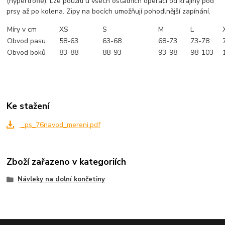
(hypertrofie). Lze použíti u všech ostatních operací od krajiny pod
prsy až po kolena. Zipy na bocích umožňují pohodlnější zapínání.
Míry v cm
XS
S
M
L
Obvod pasu
58-63
63-68
68-73
73-78
Obvod boků
83-88
88-93
93-98
98-103
Ke stažení
_ps_76navod_mereni.pdf
Zboží zařazeno v kategoriích
Návleky na dolní končetiny