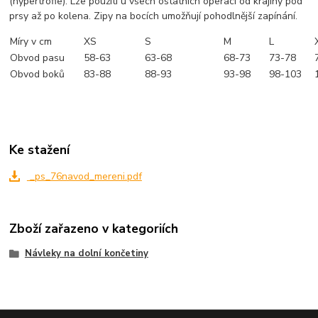
(hypertrofie). Lze použíti u všech ostatních operací od krajiny pod
prsy až po kolena. Zipy na bocích umožňují pohodlnější zapínání.
Míry v cm
XS
S
M
L
Obvod pasu
58-63
63-68
68-73
73-78
Obvod boků
83-88
88-93
93-98
98-103
Ke stažení
_ps_76navod_mereni.pdf
Zboží zařazeno v kategoriích
Návleky na dolní končetiny