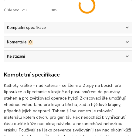
Číslo produktu:
365
Kompletní specifikace
Komentáře
0
Ke stažení
Kompletní specifikace
Kalhoty krátké - nad kolena - se šlemi a 2 zipy na bocích pro
liposukce a lipectomie v krajině od pasu směrem do poloviny
stehen a pro zvětšovací operace hyždí. Zkracovací šle umožňují
vhodnou volbu tahu pro krajinu břicha, zad a hýžďové krajiny,
případně jejich odepnutí. Tahem šlí se zamezuje rolování
materiálu kolem otvoru pro genitál. Pak nedochází k vyhřeznutí
části oteklé kůže nad okraj návleku a nezanechává nehezkou
vrásku. Používají se i jako prevence zvyšování jizev nad okolní kůži