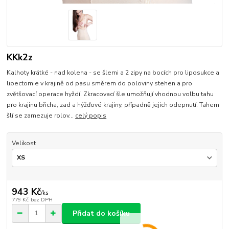
KKk2z
Kalhoty krátké - nad kolena - se šlemi a 2 zipy na bocích pro liposukce a
lipectomie v krajině od pasu směrem do poloviny stehen a pro
zvětšovací operace hyždí. Zkracovací šle umožňují vhodnou volbu tahu
pro krajinu břicha, zad a hýžďové krajiny, případně jejich odepnutí. Tahem
šlí se zamezuje rolov...
celý popis
Velikost
943 Kč
/
ks
779 Kč
bez DPH
Přidat do košíku