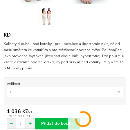
KD
Kalhoty dlouhé - nad kotníky - pro liposukce a lipectomie v krajině od
pasu směrem ke kotníkům a pro zvětšovací operace hyždí. Používají se i
jako prevence zvyšování jizev nad okolní kůži (hypertrofie). Lze použít i u
všech ostatních operací od krajiny pod prsy až nad kotníky. Míry v cm XS
S M ...
celý popis
Velikost
1 036 Kč
/
ks
856 Kč
bez DPH
Přidat do košíku