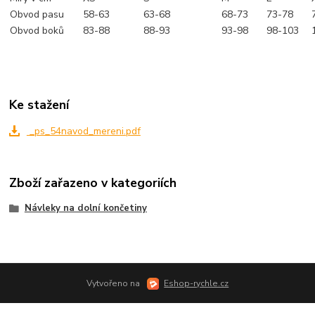
Obvod pasu
58-63
63-68
68-73
73-78
Obvod boků
83-88
88-93
93-98
98-103
Ke stažení
_ps_54navod_mereni.pdf
Zboží zařazeno v kategoriích
Návleky na dolní končetiny
Vytvořeno na
Eshop-rychle.cz