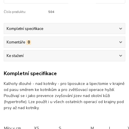
Číslo produktu:
504
Kompletní specifikace
Komentáře
0
Ke stažení
Kompletní specifikace
Kalhoty dlouhé - nad kotníky - pro liposukce a lipectomie v krajině
od pasu směrem ke kotníkům a pro zvětšovací operace hyždí.
Používají se i jako prevence zvyšování jizev nad okolní kůži
(hypertrofie). Lze použít i u všech ostatních operací od krajiny pod
prsy až nad kotníky.
Míry v cm
XS
S
M
L