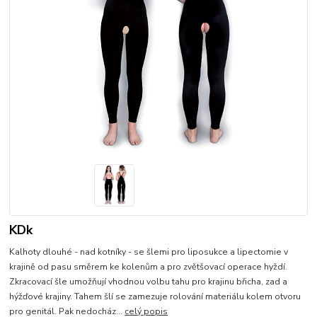
KDk
Kalhoty dlouhé - nad kotníky - se šlemi pro liposukce a lipectomie v
krajině od pasu směrem ke kolenům a pro zvětšovací operace hyždí.
Zkracovací šle umožňují vhodnou volbu tahu pro krajinu břicha, zad a
hýžďové krajiny. Tahem šlí se zamezuje rolování materiálu kolem otvoru
pro genitál. Pak nedocház...
celý popis