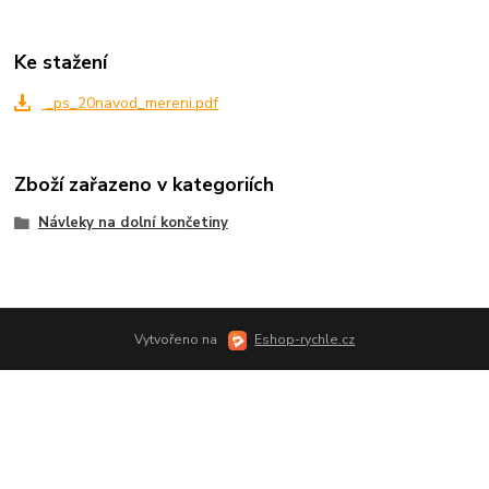
Ke stažení
_ps_20navod_mereni.pdf
Zboží zařazeno v kategoriích
Návleky na dolní končetiny
Vytvořeno na
Eshop-rychle.cz