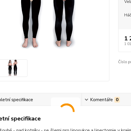
Vel
Háč
1 
1 0
Číslo p
etní specifikace
Komentáře
0
tní specifikace
louhé - nad kotníky - se šlemi pro liposukce a lipectomie v kr