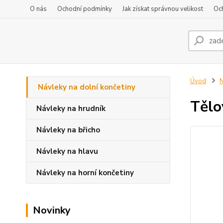
O nás
Ochodní podmínky
Jak získat správnou velikost
Oc
Úvod
N
Návleky na dolní končetiny
Tělo
Návleky na hrudník
Návleky na břicho
Návleky na hlavu
Návleky na horní končetiny
Novinky