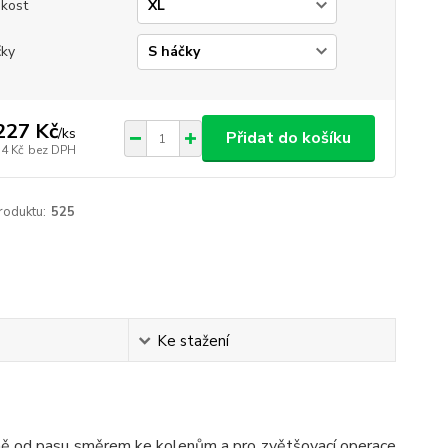
ikost
ky
227 Kč
/
ks
Přidat do košíku
14 Kč
bez DPH
roduktu:
525
Ke stažení
ajině od pasu směrem ke kolenům a pro zvětšovací operace