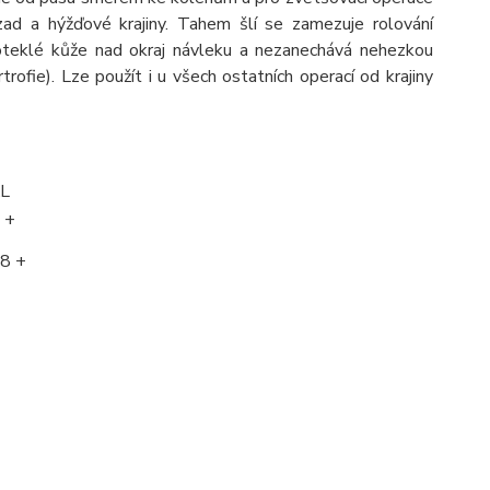
 zad a hýžďové krajiny. Tahem šlí se zamezuje rolování
 oteklé kůže nad okraj návleku a nezanechává nehezkou
trofie). Lze použít i u všech ostatních operací od krajiny
L
 +
8 +