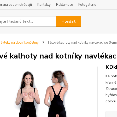
hrana osobních údajů
Kontakty
Reklamace
Fotogalerie
Hledat
ávleky na dolní končetiny
Tělové kalhoty nad kotníky navlékací se šlemi
vé kalhoty nad kotníky navlékací
KDk
Kalhot
krajin
Zkraco
hýžďov
otvoru