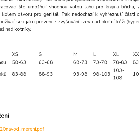
kracovací šle umožňují vhodnou volbu tahu pro krajinu břicha,
u kolem otvoru pro genitál. Pak nedochází k vyhřeznutí části
oužívají se i jako prevence zvyšování jizev nad okolní kůži (hyper
až nad kotníky.
m
XS
S
M
L
XL
XX
asu
58-63
63-68
68-73
73-78
78-83
83
103-
oků
83-88
88-93
93-98
98-103
10
108
žení
20navod_mereni.pdf