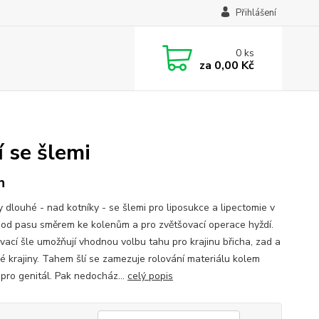
Přihlášení
0
ks
za
0,00 Kč
 se šlemi
h
y dlouhé - nad kotníky - se šlemi pro liposukce a lipectomie v
ě od pasu směrem ke kolenům a pro zvětšovací operace hyždí.
vací šle umožňují vhodnou volbu tahu pro krajinu břicha, zad a
é krajiny. Tahem šlí se zamezuje rolování materiálu kolem
 pro genitál. Pak nedocház...
celý popis