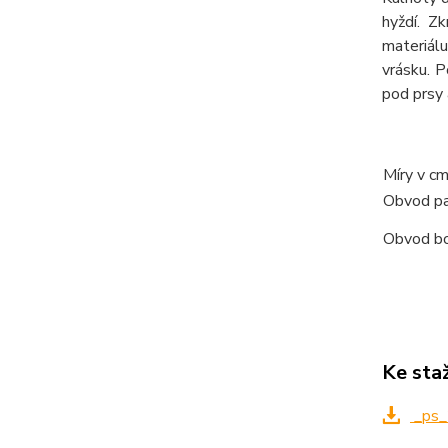
hyždí. Z
materiál
vrásku. P
pod prsy 
Míry v c
Obvod p
Obvod b
Ke sta
_ps_