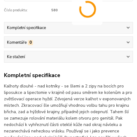
Číslo produktu:
580
Kompletní specifikace
Komentáře
0
Ke stažení
Kompletní specifikace
Kalhoty dlouhé - nad kotníky - se šlemi a 2 zipy na bocích pro
liposukce a lipectomie v krajině od pasu směrem ke kolenům a pro
zvětšovací operace hyždí. Zdvojená verze kalhot v exponovaných
místech. Zkracovací šle umožňují vhodnou volbu tahu pro krajinu
břicha, zad a hýžďové krajiny, případně jejich odepnutí. Tahem šlí
se zamezuje rolování materiálu kolem otvoru pro genitál. Pak
nedochází k vyhřeznutí části oteklé kůže nad okraj návleku a
nezanechává nehezkou vrásku. Používají se i jako prevence