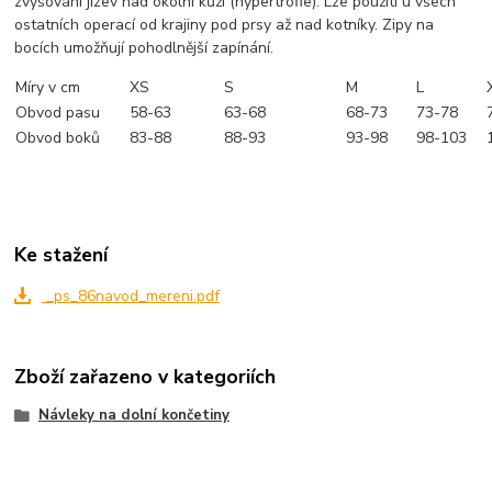
zvyšování jizev nad okolní kůži (hypertrofie). Lze použíti u všech
ostatních operací od krajiny pod prsy až nad kotníky. Zipy na
bocích umožňují pohodlnější zapínání.
Míry v cm
XS
S
M
L
Obvod pasu
58-63
63-68
68-73
73-78
Obvod boků
83-88
88-93
93-98
98-103
Ke stažení
_ps_86navod_mereni.pdf
Zboží zařazeno v kategoriích
Návleky na dolní končetiny