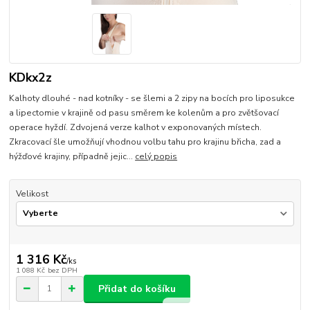
KDkx2z
Kalhoty dlouhé - nad kotníky - se šlemi a 2 zipy na bocích pro liposukce
a lipectomie v krajině od pasu směrem ke kolenům a pro zvětšovací
operace hyždí. Zdvojená verze kalhot v exponovaných místech.
Zkracovací šle umožňují vhodnou volbu tahu pro krajinu břicha, zad a
hýžďové krajiny, případně jejic...
celý popis
Velikost
1 316 Kč
/
ks
1 088 Kč
bez DPH
Přidat do košíku