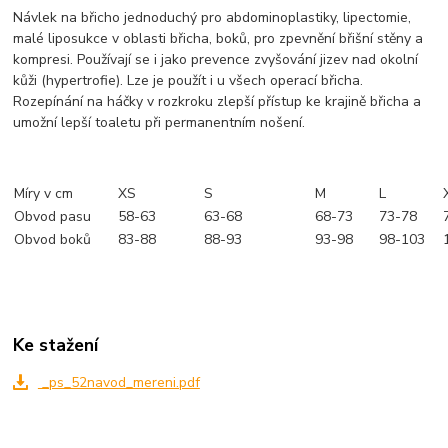
Návlek na břicho jednoduchý pro abdominoplastiky, lipectomie,
malé liposukce v oblasti břicha, boků, pro zpevnění břišní stěny a
kompresi. Používají se i jako prevence zvyšování jizev nad okolní
kůži (hypertrofie). Lze je použít i u všech operací břicha.
Rozepínání na háčky v rozkroku zlepší přístup ke krajině břicha a
umožní lepší toaletu při permanentním nošení.
Míry v cm
XS
S
M
L
Obvod pasu
58-63
63-68
68-73
73-78
Obvod boků
83-88
88-93
93-98
98-103
Ke stažení
_ps_52navod_mereni.pdf