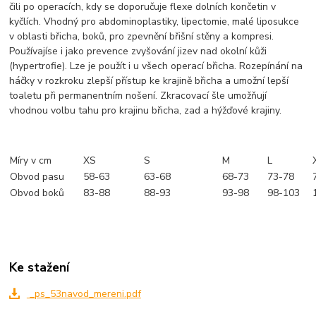
čili po operacích, kdy se doporučuje flexe dolních končetin v
kyčlích. Vhodný pro abdominoplastiky, lipectomie, malé liposukce
v oblasti břicha, boků, pro zpevnění břišní stěny a kompresi.
Používajíse i jako prevence zvyšování jizev nad okolní kůži
(hypertrofie). Lze je použít i u všech operací břicha. Rozepínání na
háčky v rozkroku zlepší přístup ke krajině břicha a umožní lepší
toaletu při permanentním nošení. Zkracovací šle umožňují
vhodnou volbu tahu pro krajinu břicha, zad a hýžďové krajiny.
Míry v cm
XS
S
M
L
Obvod pasu
58-63
63-68
68-73
73-78
Obvod boků
83-88
88-93
93-98
98-103
Ke stažení
_ps_53navod_mereni.pdf