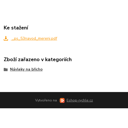
Ke stažení
_ps_53navod_mereni.pdf
Zboží zařazeno v kategoriích
Návleky na břicho
Vytvořeno na
Eshop-rychle.cz