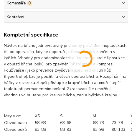
Komentáře
0
Ke stažení
Kompletní specifikace
Návlek na břicho jednovrstevný je vhodný po abdominoplastikách,
čili po operacích, kdy se doporučuje flexe dolních končetin v
kyčlích. Vhodný pro abdominoplastiky, lipectomie, malé liposukce
v oblasti břicha, boků, pro zpevnění břišní stěny a kompresi.
Používajíse i jako prevence zvyšování jizev nad okolní kůži
(hypertrofie). Lze je použít i u všech operací břicha. Rozepínání na
háčky v rozkroku zlepší přístup ke krajině břicha a umožní lepší
toaletu při permanentním nošení. Zkracovací šle umožňují
vhodnou volbu tahu pro krajinu břicha, zad a hýžďové krajiny.
Míry v cm
XS
S
M
L
Obvod pasu
58-63
63-68
68-73
73-78
Obvod boků
83-88
88-93
93-98
98-103