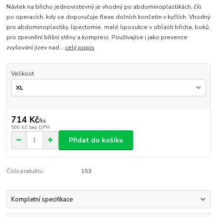
Návlek na břicho jednovrstevný je vhodný po abdominoplastikách, čili
po operacích, kdy se doporučuje flexe dolních končetin v kyčlích. Vhodný
pro abdominoplastiky, lipectomie, malé liposukce v oblasti břicha, boků,
pro zpevnění břišní stěny a kompresi. Používajíse i jako prevence
zvyšování jizev nad...
celý popis
Velikost
714 Kč
/
ks
590 Kč
bez DPH
Přidat do košíku
Číslo produktu:
153
Kompletní specifikace