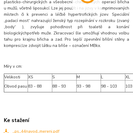
plasticko-chirurgických a všeobecně-chirurgických operací břicha
u mužů, včetně liposukcí. Lze jej použít i na jizvy v komprimovaných
místech či k prevenci a léčbě hypertrofických jizev. Speciální
„padací most“ nahrazující ženský typ rozepínání v rozkroku (zvaný
„body“ ), zvyšuje pohodlnost při toaletě a konání
biologickýchpotřeb muže. Zkracovací šle umožňují vhodnou volbu
tahu pro krajinu břicha a zad. Pro lepší zpevnění břišní stěny a
kompresi,lze zdvojit látku na břiše – označení MBkx.
Míry v cm:
Velikosti
XS
S
M
L
XL
Obvod pasu
83 - 88
88 - 93
93 - 98
98 - 103
103
Ke stažení
_ps_44navod_mereni.pdf