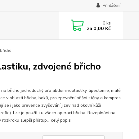
Přihlášení
0
ks
za
0,00 Kč
břicho
astiku, zdvojené břicho
 na břicho jednoduchý pro abdominoplastiky, lipectomie, malé
ce v oblasti břicha, boků, pro zpevnění břišní stěny a kompresi.
jí se i jako prevence zvyšování jizev nad okolní kůži
rofie). Lze je použít i u všech operací břicha. Rozepínání na
 rozkroku zlepší přístup...
celý popis