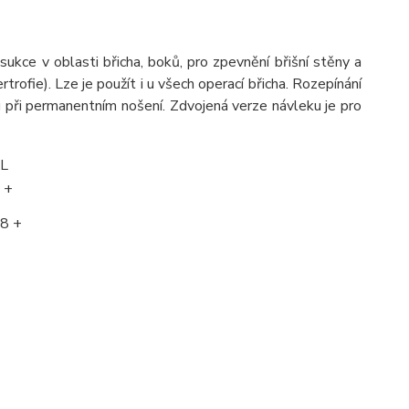
ukce v oblasti břicha, boků, pro zpevnění břišní stěny a
rtrofie). Lze je použít i u všech operací břicha. Rozepínání
tu při permanentním nošení. Zdvojená verze návleku je pro
L
 +
8 +