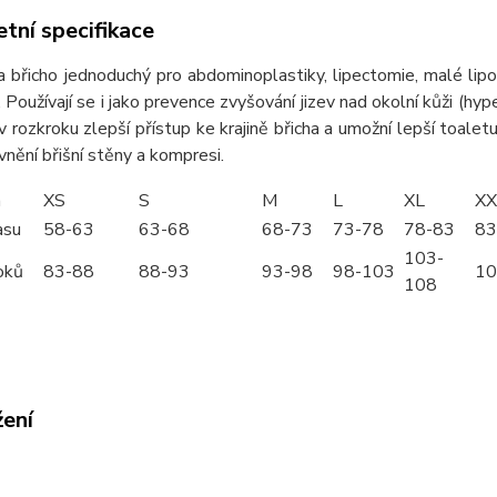
tní specifikace
 břicho jednoduchý pro abdominoplastiky, lipectomie, malé lipos
 Používají se i jako prevence zvyšování jizev nad okolní kůži (hype
v rozkroku zlepší přístup ke krajině břicha a umožní lepší toale
vnění břišní stěny a kompresi.
m
XS
S
M
L
XL
XX
asu
58-63
63-68
68-73
73-78
78-83
83
103-
oků
83-88
88-93
93-98
98-103
10
108
žení
72navod_mereni.pdf