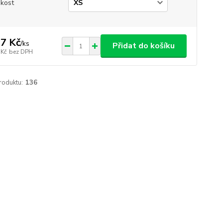
ikost
7 Kč
/
ks
Přidat do košíku
 Kč
bez DPH
roduktu:
136