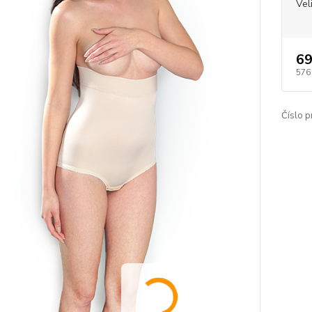
Vel
69
576
Číslo p