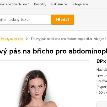
hrana osobních údajů
Kontakty
Reklamace
Fotogalerie
Hledat
ávleky na břicho
Tělový pás na břicho pro abdominoplastiku, zdvojené 
vý pás na břicho pro abdominopl
BPx
Návlek
liposuk
Používa
(hypert
háčky v