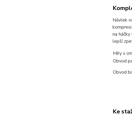
Komple
Návlek na
kompresi.
na háčky 
lepší zpe
Míry v c
Obvod p
Obvod b
Ke sta
_ps_