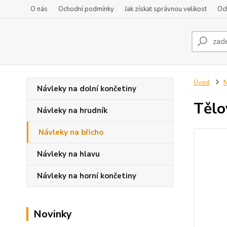
O nás
Ochodní podmínky
Jak získat správnou velikost
Oc
Úvod
N
Návleky na dolní končetiny
Tělo
Návleky na hrudník
Návleky na břicho
Návleky na hlavu
Návleky na horní končetiny
Novinky