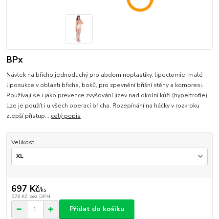
BPx
Návlek na břicho jednoduchý pro abdominoplastiky, lipectomie, malé
liposukce v oblasti břicha, boků, pro zpevnění břišní stěny a kompresi.
Používají se i jako prevence zvyšování jizev nad okolní kůži (hypertrofie).
Lze je použít i u všech operací břicha. Rozepínání na háčky v rozkroku
zlepší přístup...
celý popis
Velikost
697 Kč
/
ks
576 Kč
bez DPH
Přidat do košíku