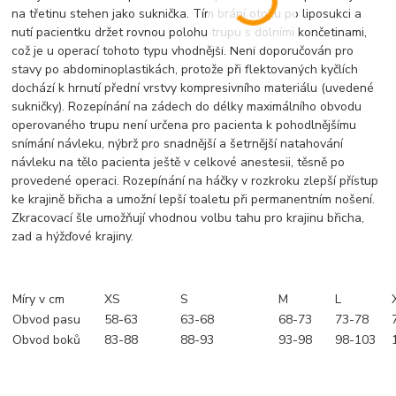
na třetinu stehen jako suknička. Tím brání otoku po liposukci a
nutí pacientku držet rovnou polohu trupu s dolními končetinami,
což je u operací tohoto typu vhodnější. Není doporučován pro
stavy po abdominoplastikách, protože při flektovaných kyčlích
dochází k hrnutí přední vrstvy kompresivního materiálu (uvedené
sukničky). Rozepínání na zádech do délky maximálního obvodu
operovaného trupu není určena pro pacienta k pohodlnějšímu
snímání návleku, nýbrž pro snadnější a šetrnější natahování
návleku na tělo pacienta ještě v celkové anestesii, těsně po
provedené operaci. Rozepínání na háčky v rozkroku zlepší přístup
ke krajině břicha a umožní lepší toaletu při permanentním nošení.
Zkracovací šle umožňují vhodnou volbu tahu pro krajinu břicha,
zad a hýžďové krajiny.
Míry v cm
XS
S
M
L
Obvod pasu
58-63
63-68
68-73
73-78
Obvod boků
83-88
88-93
93-98
98-103