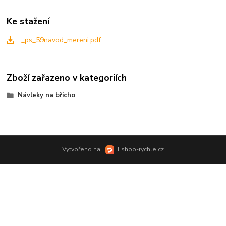
Ke stažení
_ps_59navod_mereni.pdf
Zboží zařazeno v kategoriích
Návleky na břicho
Vytvořeno na
Eshop-rychle.cz