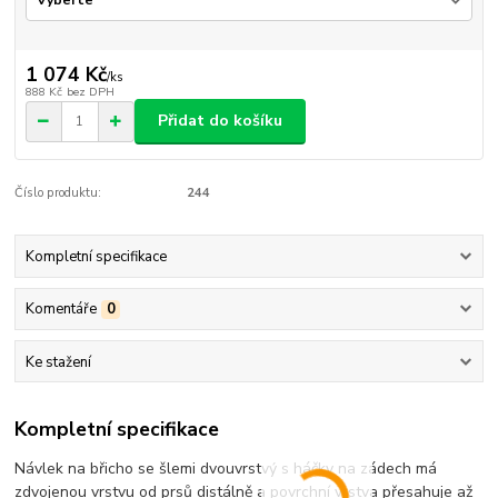
1 074 Kč
/
ks
888 Kč
bez DPH
Přidat do košíku
Číslo produktu:
244
Kompletní specifikace
Komentáře
0
Ke stažení
Kompletní specifikace
Návlek na břicho se šlemi dvouvrstvý s háčky na zádech má
zdvojenou vrstvu od prsů distálně a povrchní vrstva přesahuje až